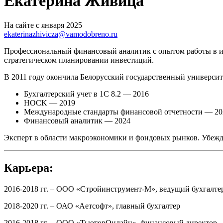
Екатерина Живица
На сайте с января 2025
ekaterinazhivicza@vamodobreno.ru
Профессиональный финансовый аналитик с опытом работы в ин
стратегическом планировании инвестиций.
В 2011 году окончила Белорусский государственный универси
Бухгалтерский учет в 1С 8.2 — 2016
HOCK — 2019
Международные стандарты финансовой отчетности — 20
Финансовый
аналитик — 2024
Эксперт в области макроэкономики и фондовых рынков. Убежд
Карьера:
2016-2018 гг. – ООО «Стройинструмент-М», ведущий бухгалте
2018-2020 гг. – ОАО «Аетсофт», главный бухгалтер
2016-2018 гг. – ООО «ТьюторОнлайн», финансовый директор