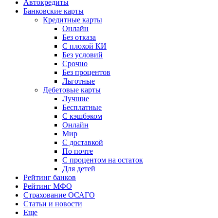
Автокредиты
Банковские карты
Кредитные карты
Онлайн
Без отказа
С плохой КИ
Без условий
Срочно
Без процентов
Льготные
Дебетовые карты
Лучшие
Бесплатные
С кэшбэком
Онлайн
Мир
С доставкой
По почте
С процентом на остаток
Для детей
Рейтинг банков
Рейтинг МФО
Страхование ОСАГО
Статьи и новости
Еще