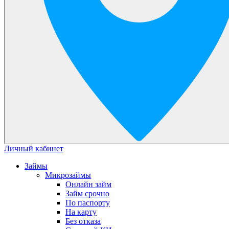
Личный кабинет
Займы
Микрозаймы
Онлайн займ
Займ срочно
По паспорту
На карту
Без отказа