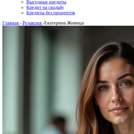
Выгодные кредиты
Кредит на свадьбу
Кредиты без процентов
Главная
-
Редакция
-
Екатерина Живица