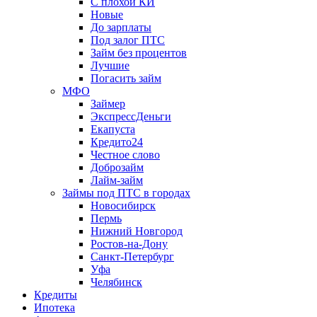
С плохой КИ
Новые
До зарплаты
Под залог ПТС
Займ без процентов
Лучшие
Погасить займ
МФО
Займер
ЭкспрессДеньги
Екапуста
Кредито24
Честное слово
Доброзайм
Лайм-займ
Займы под ПТС в городах
Новосибирск
Пермь
Нижний Новгород
Ростов-на-Дону
Санкт-Петербург
Уфа
Челябинск
Кредиты
Ипотека