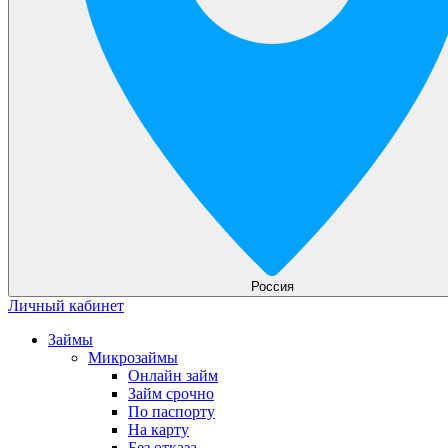
Россия
Личный кабинет
Займы
Микрозаймы
Онлайн займ
Займ срочно
По паспорту
На карту
Без отказа