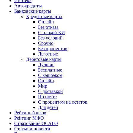
Ипотека
Автокредиты
Банковские карты
Кредитные карты
Онлайн
Без отказа
С плохой КИ
Без условий
Срочно
Без процентов
Льготные
Дебетовые карты
Лучшие
Бесплатные
С кэшбэком
Онлайн
Мир
С доставкой
По почте
С процентом на остаток
Для детей
Рейтинг банков
Рейтинг МФО
Страхование ОСАГО
Статьи и новости