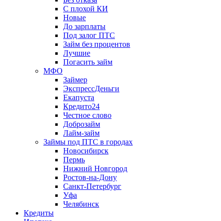
С плохой КИ
Новые
До зарплаты
Под залог ПТС
Займ без процентов
Лучшие
Погасить займ
МФО
Займер
ЭкспрессДеньги
Екапуста
Кредито24
Честное слово
Доброзайм
Лайм-займ
Займы под ПТС в городах
Новосибирск
Пермь
Нижний Новгород
Ростов-на-Дону
Санкт-Петербург
Уфа
Челябинск
Кредиты