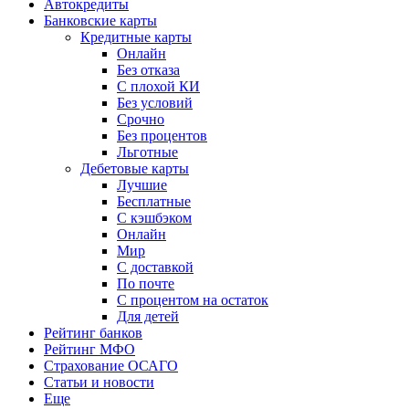
Автокредиты
Банковские карты
Кредитные карты
Онлайн
Без отказа
С плохой КИ
Без условий
Срочно
Без процентов
Льготные
Дебетовые карты
Лучшие
Бесплатные
С кэшбэком
Онлайн
Мир
С доставкой
По почте
С процентом на остаток
Для детей
Рейтинг банков
Рейтинг МФО
Страхование ОСАГО
Статьи и новости
Еще