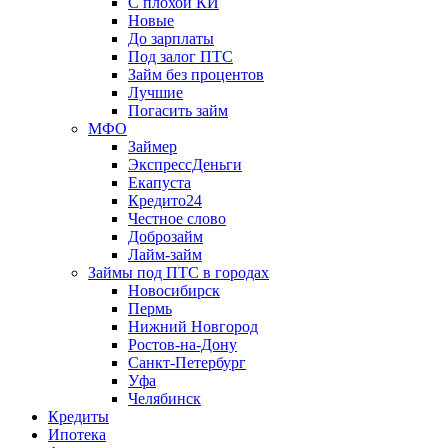
С плохой КИ
Новые
До зарплаты
Под залог ПТС
Займ без процентов
Лучшие
Погасить займ
МФО
Займер
ЭкспрессДеньги
Екапуста
Кредито24
Честное слово
Доброзайм
Лайм-займ
Займы под ПТС в городах
Новосибирск
Пермь
Нижний Новгород
Ростов-на-Дону
Санкт-Петербург
Уфа
Челябинск
Кредиты
Ипотека