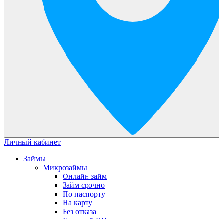
Личный кабинет
Займы
Микрозаймы
Онлайн займ
Займ срочно
По паспорту
На карту
Без отказа