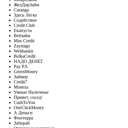
ЖелДорЗайм
Caranga
Здесь Легко
Содействие
Credit Club
Екапуста
Вебзайм
Max Credit
Zaymigo
Webbankir
BelkaCredit
НАДО ДЕНЕГ
Pay P.S.
GreenMoney
Займер
Credit7
Moneza
Умные Наличные
Привет, сосед!
CashToYou
OneClickMoney
А Деньги
Финтерра
Забирай