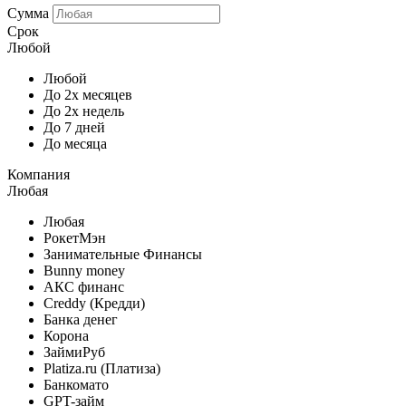
Сумма
Срок
Любой
Любой
До 2х месяцев
До 2х недель
До 7 дней
До месяца
Компания
Любая
Любая
РокетМэн
Занимательные Финансы
Bunny money
АКС финанс
Creddy (Кредди)
Банка денег
Корона
ЗаймиРуб
Platiza.ru (Платиза)
Банкомато
GPT-займ