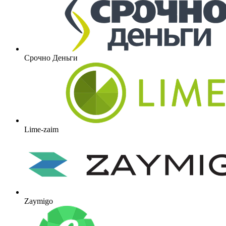
Срочно Деньги
Lime-zaim
Zaymigo