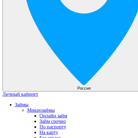
Россия
Личный кабинет
Займы
Микрозаймы
Онлайн займ
Займ срочно
По паспорту
На карту
Без отказа