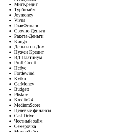
МигКредит
Турбозайм
Joymoney
Vivus
ГлавФинанс
Срочно Деньги
Ракета-Деньги
Konga
Деньги на Дом
Нужен Кредит
ВД Платинум
Profi Credit
Небус
Fordewind
Kviku
CarMoney
Budgett
Pliskov
Kredito24
MediumScore
Целевые финансы
CashDrive
Честный займ
Семёрочка
МикроЗайм