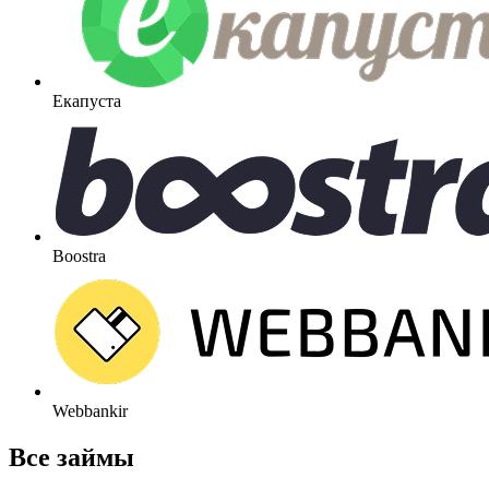
Екапуста
Boostra
Webbankir
Все займы