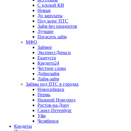
С плохой КИ
Новые
До зарплаты
Под залог ПТС
Займ без процентов
Лучшие
Погасить займ
МФО
Займер
ЭкспрессДеньги
Екапуста
Кредито24
Честное слово
Доброзайм
Лайм-займ
Займы под ПТС в городах
Новосибирск
Пермь
Нижний Новгород
Ростов-на-Дону
Санкт-Петербург
Уфа
Челябинск
Кредиты