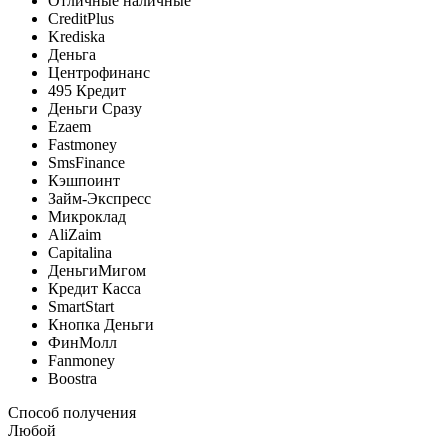
Отличные наличные
CreditPlus
Krediska
Деньга
Центрофинанс
495 Кредит
Деньги Сразу
Ezaem
Fastmoney
SmsFinance
Кэшпоинт
Займ-Экспресс
Микроклад
AliZaim
Capitalina
ДеньгиМигом
Кредит Касса
SmartStart
Кнопка Деньги
ФинМолл
Fanmoney
Boostra
Способ получения
Любой