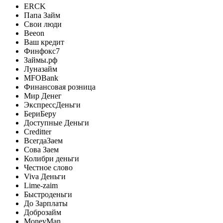
ERCK
Папа Займ
Свои люди
Beeon
Ваш кредит
Финфокс7
Займы.рф
Луназайм
MFOBank
Финансовая розница
Мир Денег
ЭкспрессДеньги
БериБеру
Доступные Деньги
Creditter
ВсегдаЗаем
Сова Заем
Колибри деньги
Честное слово
Viva Деньги
Lime-zaim
Быстроденьги
До Зарплаты
Доброзайм
MoneyMan