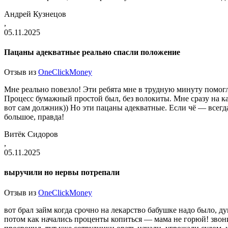
Андрей Кузнецов
,
05.11.2025
Пацаны адекватные реально спасли положение
Отзыв из
OneClickMoney
Мне реально повезло! Эти ребята мне в трудную минуту помогл
Процесс бумажный простой был, без волокиты. Мне сразу на к
вот сам должник)) Но эти пацаны адекватные. Если чё — всегда
большое, правда!
Витёк Сидоров
,
05.11.2025
выручили но нервы потрепали
Отзыв из
OneClickMoney
вот брал займ когда срочно на лекарство бабушке надо было, ду
потом как начались проценты копиться — мама не горюй! звони