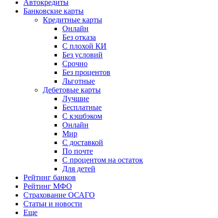
Автокредиты
Банковские карты
Кредитные карты
Онлайн
Без отказа
С плохой КИ
Без условий
Срочно
Без процентов
Льготные
Дебетовые карты
Лучшие
Бесплатные
С кэшбэком
Онлайн
Мир
С доставкой
По почте
С процентом на остаток
Для детей
Рейтинг банков
Рейтинг МФО
Страхование ОСАГО
Статьи и новости
Еще