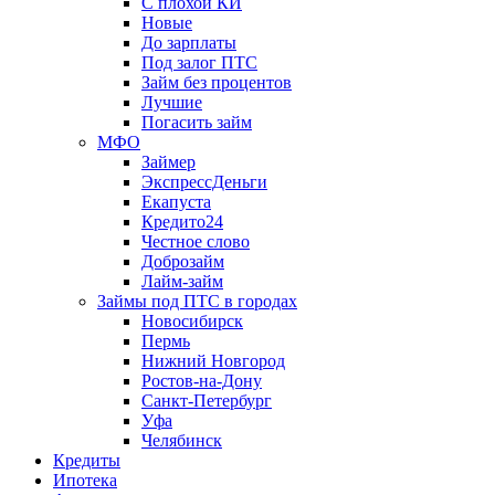
С плохой КИ
Новые
До зарплаты
Под залог ПТС
Займ без процентов
Лучшие
Погасить займ
МФО
Займер
ЭкспрессДеньги
Екапуста
Кредито24
Честное слово
Доброзайм
Лайм-займ
Займы под ПТС в городах
Новосибирск
Пермь
Нижний Новгород
Ростов-на-Дону
Санкт-Петербург
Уфа
Челябинск
Кредиты
Ипотека