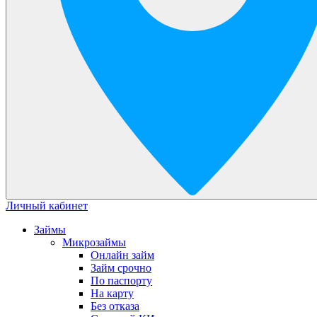
Личный кабинет
Займы
Микрозаймы
Онлайн займ
Займ срочно
По паспорту
На карту
Без отказа