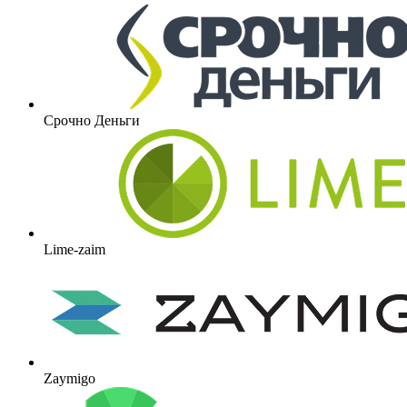
Срочно Деньги
Lime-zaim
Zaymigo