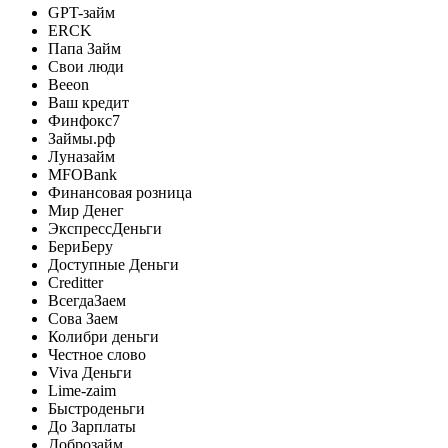
GPT-займ
ERCK
Папа Займ
Свои люди
Beeon
Ваш кредит
Финфокс7
Займы.рф
Луназайм
MFOBank
Финансовая розница
Мир Денег
ЭкспрессДеньги
БериБеру
Доступные Деньги
Creditter
ВсегдаЗаем
Сова Заем
Колибри деньги
Честное слово
Viva Деньги
Lime-zaim
Быстроденьги
До Зарплаты
Доброзайм