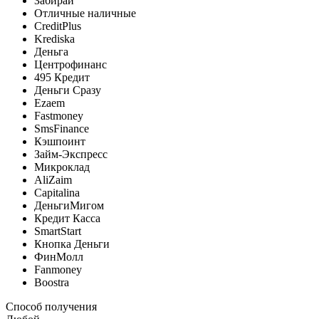
Забирай
Отличные наличные
CreditPlus
Krediska
Деньга
Центрофинанс
495 Кредит
Деньги Сразу
Ezaem
Fastmoney
SmsFinance
Кэшпоинт
Займ-Экспресс
Микроклад
AliZaim
Capitalina
ДеньгиМигом
Кредит Касса
SmartStart
Кнопка Деньги
ФинМолл
Fanmoney
Boostra
Способ получения