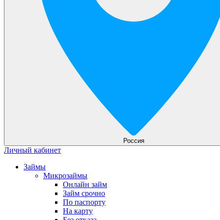
Россия
Личный кабинет
Займы
Микрозаймы
Онлайн займ
Займ срочно
По паспорту
На карту
Без отказа