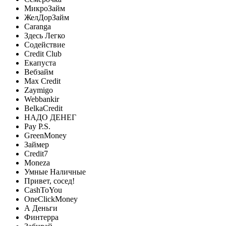
МикроЗайм
ЖелДорЗайм
Caranga
Здесь Легко
Содействие
Credit Club
Екапуста
Вебзайм
Max Credit
Zaymigo
Webbankir
BelkaCredit
НАДО ДЕНЕГ
Pay P.S.
GreenMoney
Займер
Credit7
Moneza
Умные Наличные
Привет, сосед!
CashToYou
OneClickMoney
А Деньги
Финтерра