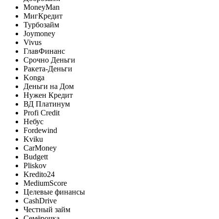
MoneyMan
МигКредит
Турбозайм
Joymoney
Vivus
ГлавФинанс
Срочно Деньги
Ракета-Деньги
Konga
Деньги на Дом
Нужен Кредит
ВД Платинум
Profi Credit
Небус
Fordewind
Kviku
CarMoney
Budgett
Pliskov
Kredito24
MediumScore
Целевые финансы
CashDrive
Честный займ
Семёрочка