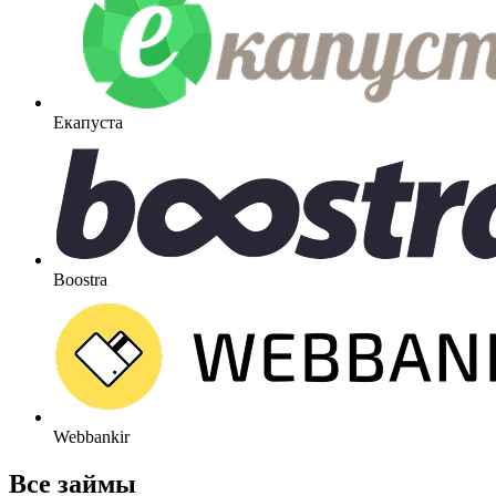
Екапуста
Boostra
Webbankir
Все займы