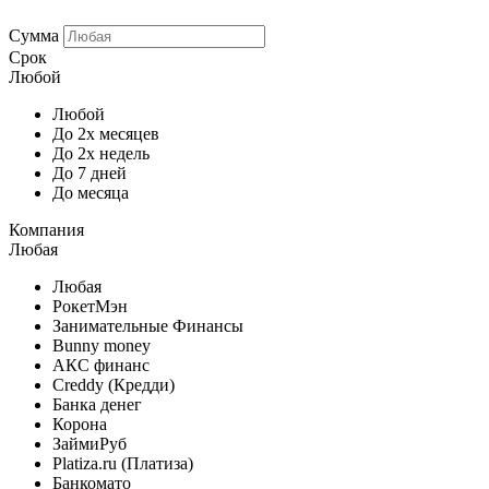
Сумма
Срок
Любой
Любой
До 2х месяцев
До 2х недель
До 7 дней
До месяца
Компания
Любая
Любая
РокетМэн
Занимательные Финансы
Bunny money
АКС финанс
Creddy (Кредди)
Банка денег
Корона
ЗаймиРуб
Platiza.ru (Платиза)
Банкомато