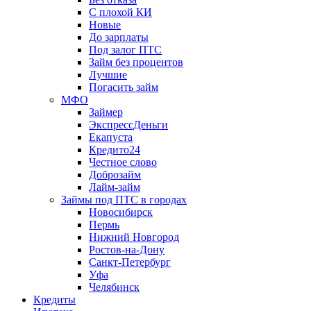
С плохой КИ
Новые
До зарплаты
Под залог ПТС
Займ без процентов
Лучшие
Погасить займ
МФО
Займер
ЭкспрессДеньги
Екапуста
Кредито24
Честное слово
Доброзайм
Лайм-займ
Займы под ПТС в городах
Новосибирск
Пермь
Нижний Новгород
Ростов-на-Дону
Санкт-Петербург
Уфа
Челябинск
Кредиты