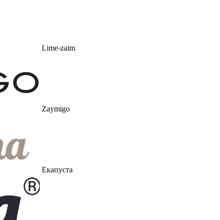
Lime-zaim
Zaymigo
Екапуста