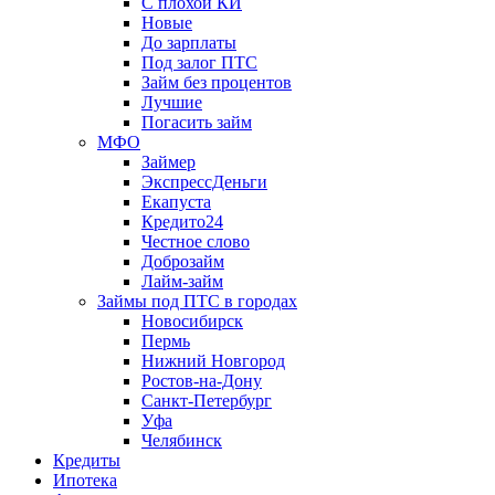
С плохой КИ
Новые
До зарплаты
Под залог ПТС
Займ без процентов
Лучшие
Погасить займ
МФО
Займер
ЭкспрессДеньги
Екапуста
Кредито24
Честное слово
Доброзайм
Лайм-займ
Займы под ПТС в городах
Новосибирск
Пермь
Нижний Новгород
Ростов-на-Дону
Санкт-Петербург
Уфа
Челябинск
Кредиты
Ипотека