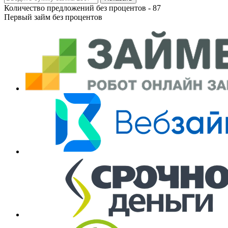
Количество предложений без процентов -
87
Первый займ без процентов