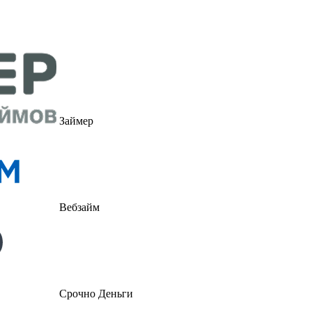
Займер
Вебзайм
Срочно Деньги