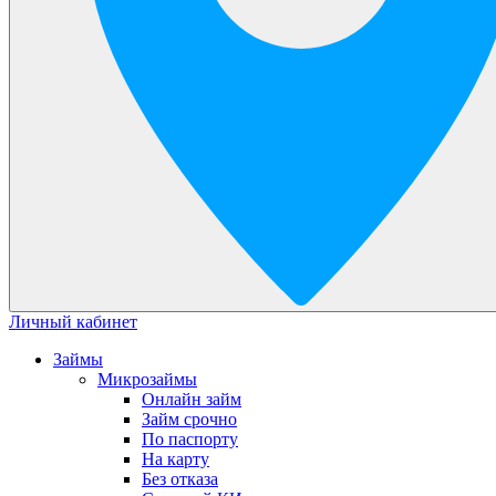
Личный кабинет
Займы
Микрозаймы
Онлайн займ
Займ срочно
По паспорту
На карту
Без отказа