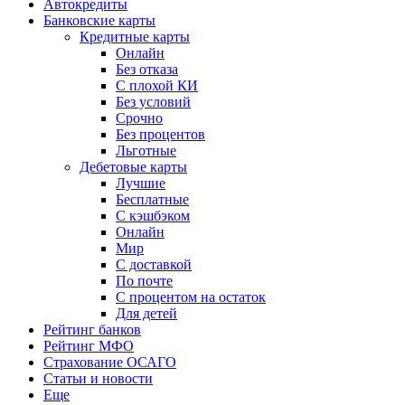
Автокредиты
Банковские карты
Кредитные карты
Онлайн
Без отказа
С плохой КИ
Без условий
Срочно
Без процентов
Льготные
Дебетовые карты
Лучшие
Бесплатные
С кэшбэком
Онлайн
Мир
С доставкой
По почте
С процентом на остаток
Для детей
Рейтинг банков
Рейтинг МФО
Страхование ОСАГО
Статьи и новости
Еще