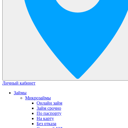
Личный кабинет
Займы
Микрозаймы
Онлайн займ
Займ срочно
По паспорту
На карту
Без отказа