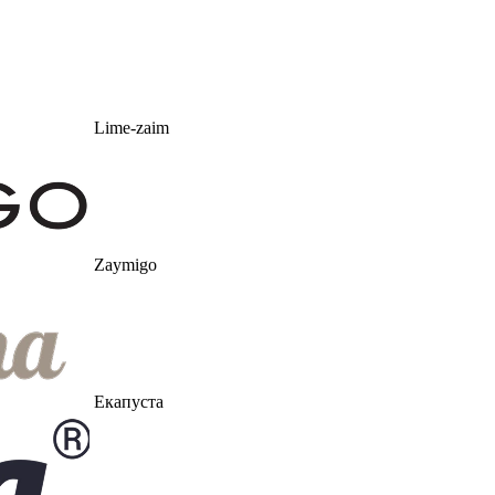
Lime-zaim
Zaymigo
Екапуста