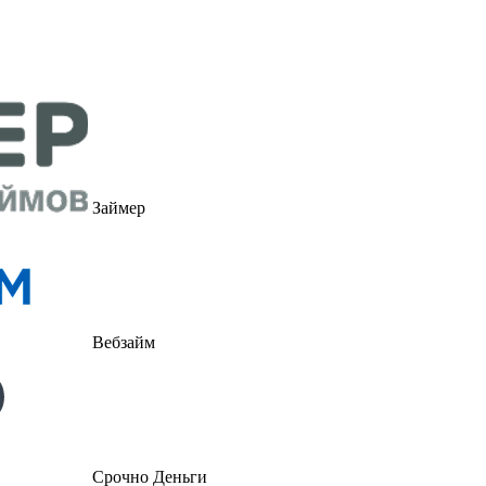
Займер
Вебзайм
Срочно Деньги