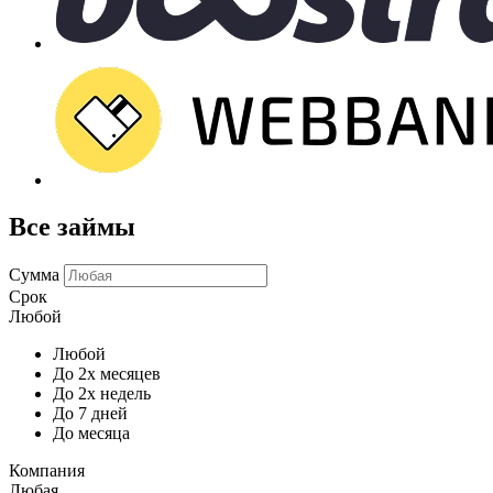
Все займы
Сумма
Срок
Любой
Любой
До 2х месяцев
До 2х недель
До 7 дней
До месяца
Компания
Любая