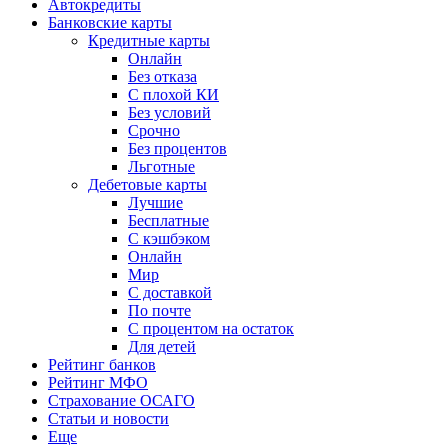
Автокредиты
Банковские карты
Кредитные карты
Онлайн
Без отказа
С плохой КИ
Без условий
Срочно
Без процентов
Льготные
Дебетовые карты
Лучшие
Бесплатные
С кэшбэком
Онлайн
Мир
С доставкой
По почте
С процентом на остаток
Для детей
Рейтинг банков
Рейтинг МФО
Страхование ОСАГО
Статьи и новости
Еще