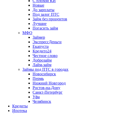
С плохой КИ
Новые
До зарплаты
Под залог ПТС
Займ без процентов
Лучшие
Погасить займ
МФО
Займер
ЭкспрессДеньги
Екапуста
Кредито24
Честное слово
Доброзайм
Лайм-займ
Займы под ПТС в городах
Новосибирск
Пермь
Нижний Новгород
Ростов-на-Дону
Санкт-Петербург
Уфа
Челябинск
Кредиты
Ипотека