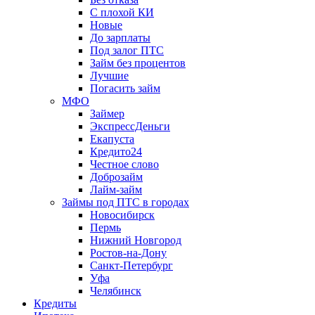
С плохой КИ
Новые
До зарплаты
Под залог ПТС
Займ без процентов
Лучшие
Погасить займ
МФО
Займер
ЭкспрессДеньги
Екапуста
Кредито24
Честное слово
Доброзайм
Лайм-займ
Займы под ПТС в городах
Новосибирск
Пермь
Нижний Новгород
Ростов-на-Дону
Санкт-Петербург
Уфа
Челябинск
Кредиты