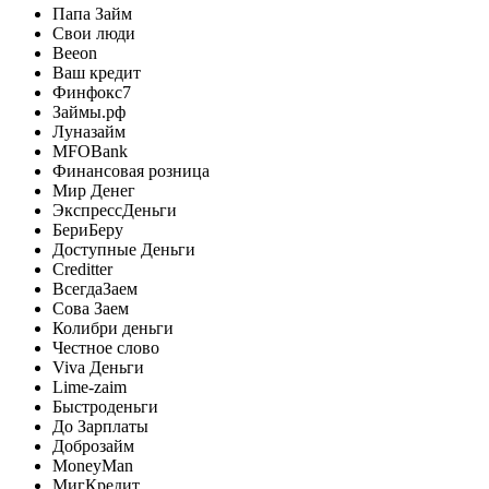
Папа Займ
Свои люди
Beeon
Ваш кредит
Финфокс7
Займы.рф
Луназайм
MFOBank
Финансовая розница
Мир Денег
ЭкспрессДеньги
БериБеру
Доступные Деньги
Creditter
ВсегдаЗаем
Сова Заем
Колибри деньги
Честное слово
Viva Деньги
Lime-zaim
Быстроденьги
До Зарплаты
Доброзайм
MoneyMan
МигКредит