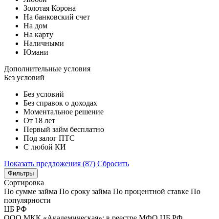
Золотая Корона
На банковский счет
На дом
На карту
Наличными
Юмани
Дополнительные условия
Без условий
Без условий
Без справок о доходах
Моментальное решение
От 18 лет
Первый займ бесплатно
Под залог ПТС
С любой КИ
Показать предложения (87)
Сбросить
Фильтры
Сортировка
По сумме займа
По сроку займа
По процентной ставке
По
популярности
ЦБ РФ
ООО МКК «Академическая»; в реестре МФО ЦБ РФ