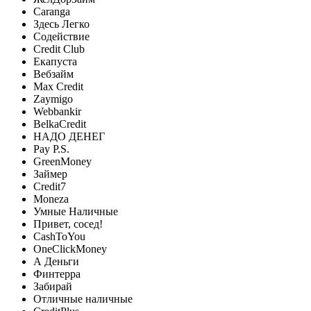
Caranga
Здесь Легко
Содействие
Credit Club
Екапуста
Вебзайм
Max Credit
Zaymigo
Webbankir
BelkaCredit
НАДО ДЕНЕГ
Pay P.S.
GreenMoney
Займер
Credit7
Moneza
Умные Наличные
Привет, сосед!
CashToYou
OneClickMoney
А Деньги
Финтерра
Забирай
Отличные наличные