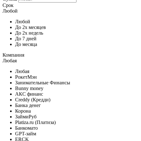
Срок
Любой
Любой
До 2х месяцев
До 2х недель
До 7 дней
До месяца
Компания
Любая
Любая
РокетМэн
Занимательные Финансы
Bunny money
АКС финанс
Creddy (Кредди)
Банка денег
Корона
ЗаймиРуб
Platiza.ru (Платиза)
Банкомато
GPT-займ
ERCK