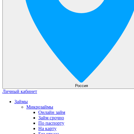
Россия
Личный кабинет
Займы
Микрозаймы
Онлайн займ
Займ срочно
По паспорту
На карту
Без отказа