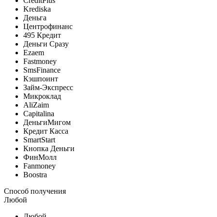
CreditPlus
Krediska
Деньга
Центрофинанс
495 Кредит
Деньги Сразу
Ezaem
Fastmoney
SmsFinance
Кэшпоинт
Займ-Экспресс
Микроклад
AliZaim
Capitalina
ДеньгиМигом
Кредит Касса
SmartStart
Кнопка Деньги
ФинМолл
Fanmoney
Boostra
Способ получения
Любой
Любой