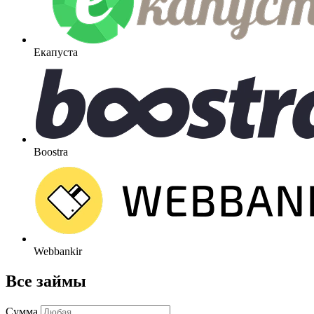
Екапуста
Boostra
Webbankir
Все займы
Сумма