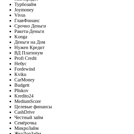
Турбозайм
Joymoney
Vivus
ГлавФинанс
Срочно Деньги
Ракета-Деньги
Konga
Деньги на Дом
Нужен Кредит
ВД Платинум
Profi Credit
Небус
Fordewind
Kviku
CarMoney
Budgett
Pliskov
Kredito24
MediumScore
Целевые финансы
CashDrive
Честный займ
Семёрочка
МикроЗайм
ЖелДорЗайм