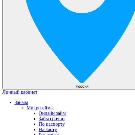
Россия
Личный кабинет
Займы
Микрозаймы
Онлайн займ
Займ срочно
По паспорту
На карту
Без отказа