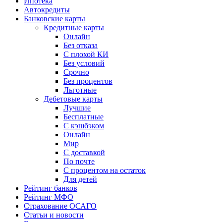
Ипотека
Автокредиты
Банковские карты
Кредитные карты
Онлайн
Без отказа
С плохой КИ
Без условий
Срочно
Без процентов
Льготные
Дебетовые карты
Лучшие
Бесплатные
С кэшбэком
Онлайн
Мир
С доставкой
По почте
С процентом на остаток
Для детей
Рейтинг банков
Рейтинг МФО
Страхование ОСАГО
Статьи и новости