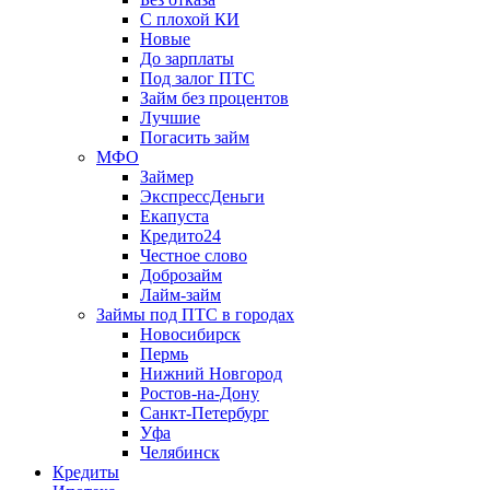
С плохой КИ
Новые
До зарплаты
Под залог ПТС
Займ без процентов
Лучшие
Погасить займ
МФО
Займер
ЭкспрессДеньги
Екапуста
Кредито24
Честное слово
Доброзайм
Лайм-займ
Займы под ПТС в городах
Новосибирск
Пермь
Нижний Новгород
Ростов-на-Дону
Санкт-Петербург
Уфа
Челябинск
Кредиты