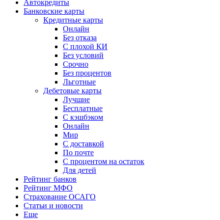
Автокредиты
Банковские карты
Кредитные карты
Онлайн
Без отказа
С плохой КИ
Без условий
Срочно
Без процентов
Льготные
Дебетовые карты
Лучшие
Бесплатные
С кэшбэком
Онлайн
Мир
С доставкой
По почте
С процентом на остаток
Для детей
Рейтинг банков
Рейтинг МФО
Страхование ОСАГО
Статьи и новости
Еще