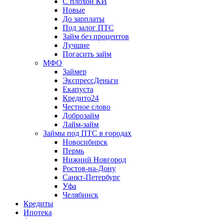
С плохой КИ
Новые
До зарплаты
Под залог ПТС
Займ без процентов
Лучшие
Погасить займ
МФО
Займер
ЭкспрессДеньги
Екапуста
Кредито24
Честное слово
Доброзайм
Лайм-займ
Займы под ПТС в городах
Новосибирск
Пермь
Нижний Новгород
Ростов-на-Дону
Санкт-Петербург
Уфа
Челябинск
Кредиты
Ипотека