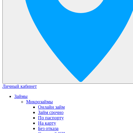
Личный кабинет
Займы
Микрозаймы
Онлайн займ
Займ срочно
По паспорту
На карту
Без отказа