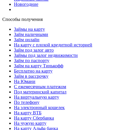
Новогодние
Способы получения
Займы на карту
Займ наличными
Займ онлайн
На карту с плохой кредитной историей
Займ под залог авто
Займы под залог недвижимости
Займ по паспорту
Займ на карту Тинькофф
Бесплатно на карту
Займ в рассрочку
На Юмани
С ежемесячным платежом
Под материнский капитал
На виртуальную карту
По телефону
На электронный кошелек
На карту ВТБ
На карту Сбербанка
На чужую карту
На карту Альфа банка