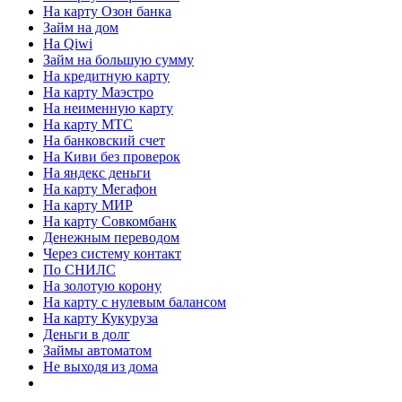
На карту Озон банка
Займ на дом
На Qiwi
Займ на большую сумму
На кредитную карту
На карту Маэстро
На неименную карту
На карту МТС
На банковский счет
На Киви без проверок
На яндекс деньги
На карту Мегафон
На карту МИР
На карту Совкомбанк
Денежным переводом
Через систему контакт
По СНИЛС
На золотую корону
На карту с нулевым балансом
На карту Кукуруза
Деньги в долг
Займы автоматом
Не выходя из дома