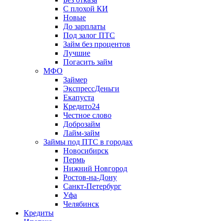
С плохой КИ
Новые
До зарплаты
Под залог ПТС
Займ без процентов
Лучшие
Погасить займ
МФО
Займер
ЭкспрессДеньги
Екапуста
Кредито24
Честное слово
Доброзайм
Лайм-займ
Займы под ПТС в городах
Новосибирск
Пермь
Нижний Новгород
Ростов-на-Дону
Санкт-Петербург
Уфа
Челябинск
Кредиты