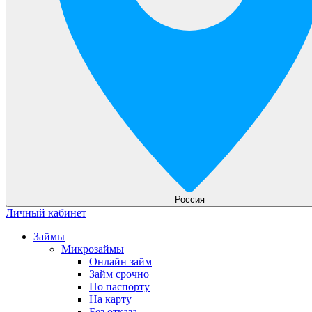
Россия
Личный кабинет
Займы
Микрозаймы
Онлайн займ
Займ срочно
По паспорту
На карту
Без отказа