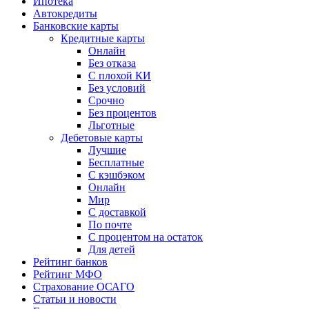
Ипотека
Автокредиты
Банковские карты
Кредитные карты
Онлайн
Без отказа
С плохой КИ
Без условий
Срочно
Без процентов
Льготные
Дебетовые карты
Лучшие
Бесплатные
С кэшбэком
Онлайн
Мир
С доставкой
По почте
С процентом на остаток
Для детей
Рейтинг банков
Рейтинг МФО
Страхование ОСАГО
Статьи и новости