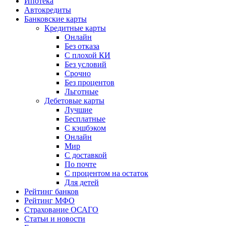
Ипотека
Автокредиты
Банковские карты
Кредитные карты
Онлайн
Без отказа
С плохой КИ
Без условий
Срочно
Без процентов
Льготные
Дебетовые карты
Лучшие
Бесплатные
С кэшбэком
Онлайн
Мир
С доставкой
По почте
С процентом на остаток
Для детей
Рейтинг банков
Рейтинг МФО
Страхование ОСАГО
Статьи и новости