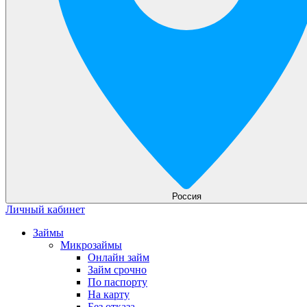
Россия
Личный кабинет
Займы
Микрозаймы
Онлайн займ
Займ срочно
По паспорту
На карту
Без отказа