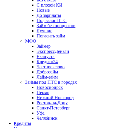
С плохой КИ
Новые
До зарплаты
Под залог ПТС
Займ без процентов
Лучшие
Погасить займ
МФО
Займер
ЭкспрессДеньги
Екапуста
Кредито24
Честное слово
Доброзайм
Лайм-займ
Займы под ПТС в городах
Новосибирск
Пермь
Нижний Новгород
Ростов-на-Дону
Санкт-Петербург
Уфа
Челябинск
Кредиты