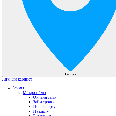
Россия
Личный кабинет
Займы
Микрозаймы
Онлайн займ
Займ срочно
По паспорту
На карту
Без отказа