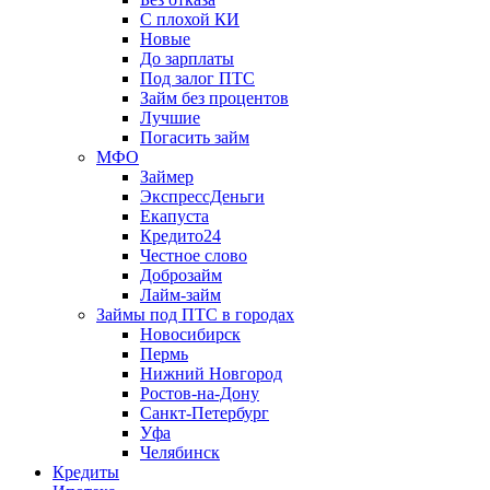
С плохой КИ
Новые
До зарплаты
Под залог ПТС
Займ без процентов
Лучшие
Погасить займ
МФО
Займер
ЭкспрессДеньги
Екапуста
Кредито24
Честное слово
Доброзайм
Лайм-займ
Займы под ПТС в городах
Новосибирск
Пермь
Нижний Новгород
Ростов-на-Дону
Санкт-Петербург
Уфа
Челябинск
Кредиты