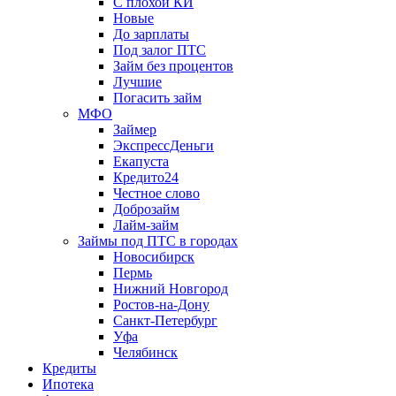
С плохой КИ
Новые
До зарплаты
Под залог ПТС
Займ без процентов
Лучшие
Погасить займ
МФО
Займер
ЭкспрессДеньги
Екапуста
Кредито24
Честное слово
Доброзайм
Лайм-займ
Займы под ПТС в городах
Новосибирск
Пермь
Нижний Новгород
Ростов-на-Дону
Санкт-Петербург
Уфа
Челябинск
Кредиты
Ипотека