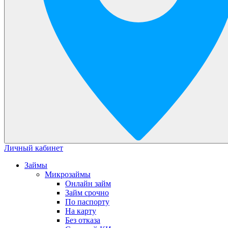
Личный кабинет
Займы
Микрозаймы
Онлайн займ
Займ срочно
По паспорту
На карту
Без отказа