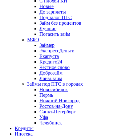
С плохой КИ
Новые
До зарплаты
Под залог ПТС
Займ без процентов
Лучшие
Погасить займ
МФО
Займер
ЭкспрессДеньги
Екапуста
Кредито24
Честное слово
Доброзайм
Лайм-займ
Займы под ПТС в городах
Новосибирск
Пермь
Нижний Новгород
Ростов-на-Дону
Санкт-Петербург
Уфа
Челябинск
Кредиты
Ипотека