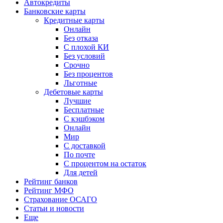
Автокредиты
Банковские карты
Кредитные карты
Онлайн
Без отказа
С плохой КИ
Без условий
Срочно
Без процентов
Льготные
Дебетовые карты
Лучшие
Бесплатные
С кэшбэком
Онлайн
Мир
С доставкой
По почте
С процентом на остаток
Для детей
Рейтинг банков
Рейтинг МФО
Страхование ОСАГО
Статьи и новости
Еще