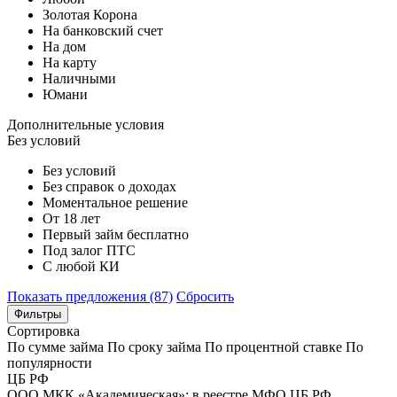
Золотая Корона
На банковский счет
На дом
На карту
Наличными
Юмани
Дополнительные условия
Без условий
Без условий
Без справок о доходах
Моментальное решение
От 18 лет
Первый займ бесплатно
Под залог ПТС
С любой КИ
Показать предложения (87)
Сбросить
Фильтры
Сортировка
По сумме займа
По сроку займа
По процентной ставке
По
популярности
ЦБ РФ
ООО МКК «Академическая»; в реестре МФО ЦБ РФ