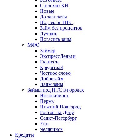
С плохой КИ
Новые
До зарплаты
Под залог ПТС
Займ без процентов
Лучшие
Погасить займ
МФО
Займер
ЭкспрессДеньги
Екапуста
Кредито24
Честное слово
Доброзайм
Лайм-займ
Займы под ПТС в городах
Новосибирск
Пермь
Нижний Новгород
Ростов-на-Дону
Санкт-Петербург
Уфа
Челябинск
Кредиты