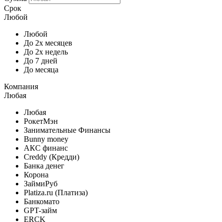
Срок
Любой
Любой
До 2х месяцев
До 2х недель
До 7 дней
До месяца
Компания
Любая
Любая
РокетМэн
Занимательные Финансы
Bunny money
АКС финанс
Creddy (Кредди)
Банка денег
Корона
ЗаймиРуб
Platiza.ru (Платиза)
Банкомато
GPT-займ
ERCK