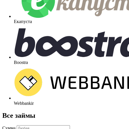
Екапуста
Boostra
Webbankir
Все займы
Сумма