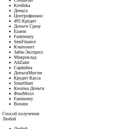
CreditPlus
Krediska
Деньга
Центрофинанс
495 Кредит
Деньги Сразу
Ezaem
Fastmoney
SmsFinance
Кэшпоинт
Займ-Экспресс
Микроклад
AliZaim
Capitalina
ДеньгиМигом
Кредит Касса
SmartStart
Кнопка Деньги
ФинМолл
Fanmoney
Boostra
Способ получения
Любой
Любой