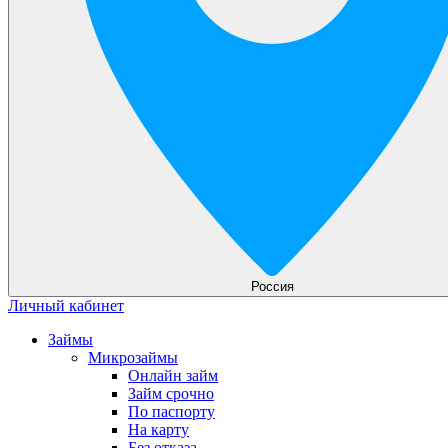
Россия
Личный кабинет
Займы
Микрозаймы
Онлайн займ
Займ срочно
По паспорту
На карту
Без отказа