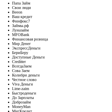
Папа Займ
Свои люди
Beeon
Ваш кредит
Финфокс7
Займы.рф
Луназайм
MFOBank
Финансовая розница
Мир Денег
ЭкспрессДеньги
БериБеру
Доступные Деньги
Creditter
ВсегдаЗаем
Сова Заем
Колибри деньги
Честное слово
Viva Деньги
Lime-zaim
Быстроденьги
До Зарплаты
Доброзайм
MoneyMan
МигКредит