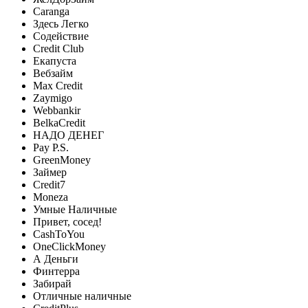
Caranga
Здесь Легко
Содействие
Credit Club
Екапуста
Вебзайм
Max Credit
Zaymigo
Webbankir
BelkaCredit
НАДО ДЕНЕГ
Pay P.S.
GreenMoney
Займер
Credit7
Moneza
Умные Наличные
Привет, сосед!
CashToYou
OneClickMoney
А Деньги
Финтерра
Забирай
Отличные наличные