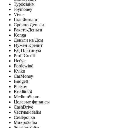
Турбозайм
Joymoney
Vivus
ГлавФинанс
Срочно Деньги
Ракета-Деньги
Konga
Деньги на Дом
Нужен Кредит
ВД Платинум
Profi Credit
Небус
Fordewind
Kviku
CarMoney
Budgett
Pliskov
Kredito24
MediumScore
Целевые финансы
CashDrive
Честный займ
Семёрочка
МикроЗайм
ЖелДорЗайм