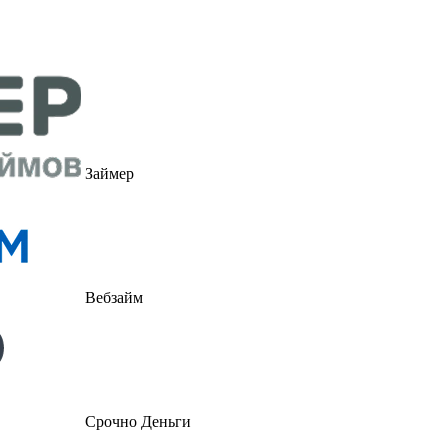
Займер
Вебзайм
Срочно Деньги