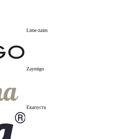
Lime-zaim
Zaymigo
Екапуста