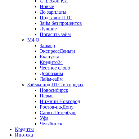
С плохой КИ
Новые
До зарплаты
Под залог ПТС
Займ без процентов
Лучшие
Погасить займ
МФО
Займер
ЭкспрессДеньги
Екапуста
Кредито24
Честное слово
Доброзайм
Лайм-займ
Займы под ПТС в городах
Новосибирск
Пермь
Нижний Новгород
Ростов-на-Дону
Санкт-Петербург
Уфа
Челябинск
Кредиты
Ипотека