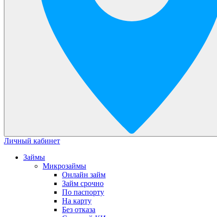
Личный кабинет
Займы
Микрозаймы
Онлайн займ
Займ срочно
По паспорту
На карту
Без отказа