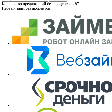
Количество предложений без процентов -
87
Первый займ без процентов