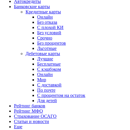
Автокредиты
Банковские карты
Кредитные карты
Онлайн
Без отказа
С плохой КИ
Без условий
Срочно
Без процентов
Льготные
Дебетовые карты
Лучшие
Бесплатные
С кэшбэком
Онлайн
Мир
С доставкой
По почте
С процентом на остаток
Для детей
Рейтинг банков
Рейтинг МФО
Страхование ОСАГО
Статьи и новости
Еще