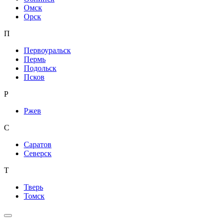
Омск
Орск
П
Первоуральск
Пермь
Подольск
Псков
Р
Ржев
С
Саратов
Северск
Т
Тверь
Томск