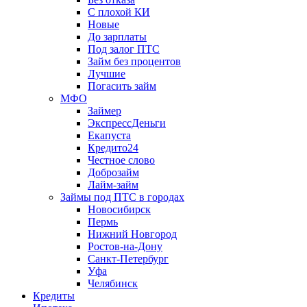
С плохой КИ
Новые
До зарплаты
Под залог ПТС
Займ без процентов
Лучшие
Погасить займ
МФО
Займер
ЭкспрессДеньги
Екапуста
Кредито24
Честное слово
Доброзайм
Лайм-займ
Займы под ПТС в городах
Новосибирск
Пермь
Нижний Новгород
Ростов-на-Дону
Санкт-Петербург
Уфа
Челябинск
Кредиты