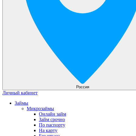
Россия
Личный кабинет
Займы
Микрозаймы
Онлайн займ
Займ срочно
По паспорту
На карту
Без отказа