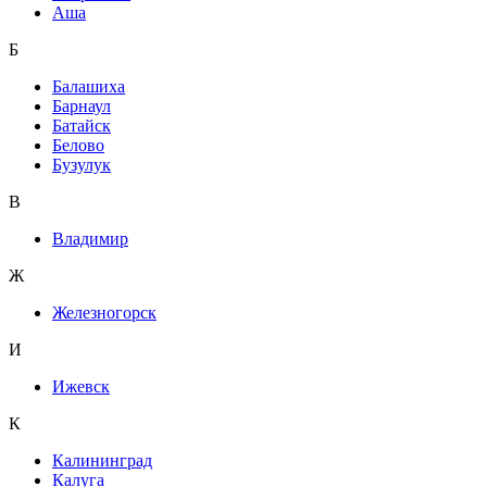
Аша
Б
Балашиха
Барнаул
Батайск
Белово
Бузулук
В
Владимир
Ж
Железногорск
И
Ижевск
К
Калининград
Калуга