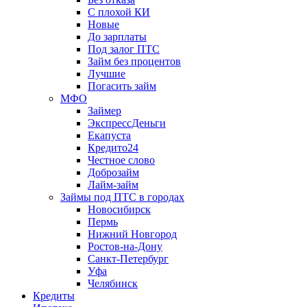
С плохой КИ
Новые
До зарплаты
Под залог ПТС
Займ без процентов
Лучшие
Погасить займ
МФО
Займер
ЭкспрессДеньги
Екапуста
Кредито24
Честное слово
Доброзайм
Лайм-займ
Займы под ПТС в городах
Новосибирск
Пермь
Нижний Новгород
Ростов-на-Дону
Санкт-Петербург
Уфа
Челябинск
Кредиты