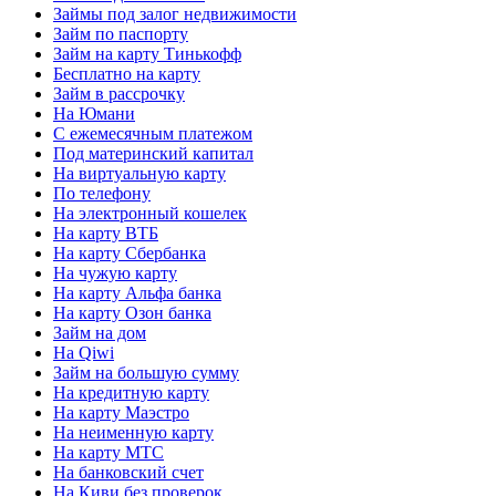
Займы под залог недвижимости
Займ по паспорту
Займ на карту Тинькофф
Бесплатно на карту
Займ в рассрочку
На Юмани
С ежемесячным платежом
Под материнский капитал
На виртуальную карту
По телефону
На электронный кошелек
На карту ВТБ
На карту Сбербанка
На чужую карту
На карту Альфа банка
На карту Озон банка
Займ на дом
На Qiwi
Займ на большую сумму
На кредитную карту
На карту Маэстро
На неименную карту
На карту МТС
На банковский счет
На Киви без проверок