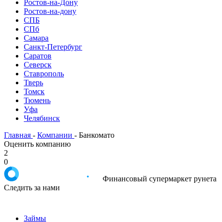
Ростов-на-Дону
Ростов-на-дону
СПБ
СПб
Самара
Санкт-Петербург
Саратов
Северск
Ставрополь
Тверь
Томск
Тюмень
Уфа
Челябинск
Главная
-
Компании
-
Банкомато
Оценить компанию
2
0
Финансовый супермаркет рунета
Следить за нами
Займы