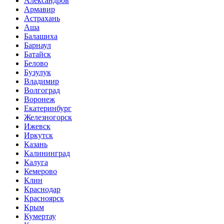
Александров
Армавир
Астрахань
Аша
Балашиха
Барнаул
Батайск
Белово
Бузулук
Владимир
Волгоград
Воронеж
Екатеринбург
Железногорск
Ижевск
Иркутск
Казань
Калининград
Калуга
Кемерово
Клин
Краснодар
Красноярск
Крым
Кумертау