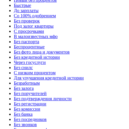
Певый без процентов
Быстрые
До зарплаты
Со 100% одобрением
Без проверок
Под залог квартиры
С просрочками
В малоизвестных мфо
Без паспорта
Беспроцентные
Без фото лица и документов
Без кредитной истории
Через госуслуги
Без снилс
С низким процентом
Для улучшения кредитной истории
Безработным
Без залога
Без поручителей
Без подтверждения личности
Без регистрации
Без комиссии
Без банка
Без посредников
Без звонков