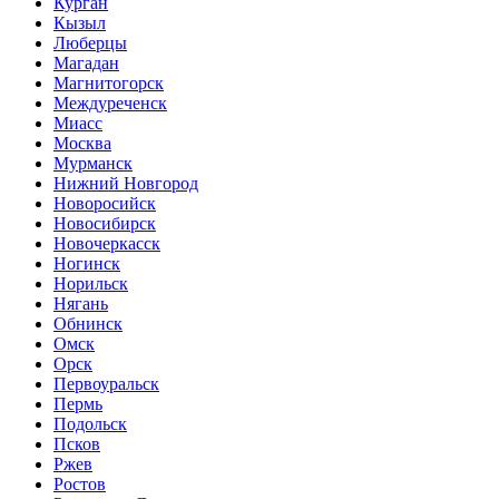
Курган
Кызыл
Люберцы
Магадан
Магнитогорск
Междуреченск
Миасс
Москва
Мурманск
Нижний Новгород
Новоросийск
Новосибирск
Новочеркасск
Ногинск
Норильск
Нягань
Обнинск
Омск
Орск
Первоуральск
Пермь
Подольск
Псков
Ржев
Ростов