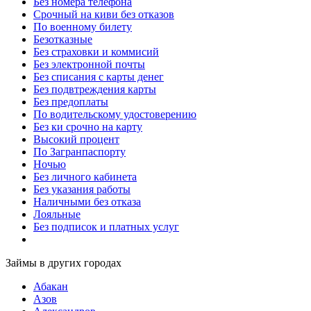
Без номера телефона
Срочный на киви без отказов
По военному билету
Безотказные
Без страховки и коммисий
Без электронной почты
Без списания с карты денег
Без подвтреждения карты
Без предоплаты
По водительскому удостоверению
Без ки срочно на карту
Высокий процент
По Загранпаспорту
Ночью
Без личного кабинета
Без указания работы
Наличными без отказа
Лояльные
Без подписок и платных услуг
Займы в других городах
Абакан
Азов