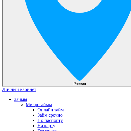
Россия
Личный кабинет
Займы
Микрозаймы
Онлайн займ
Займ срочно
По паспорту
На карту
Без отказа