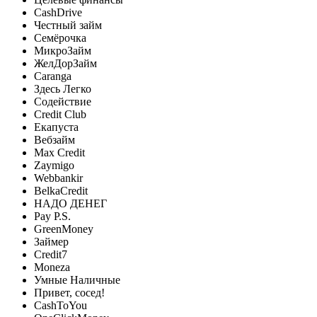
CashDrive
Честный займ
Семёрочка
МикроЗайм
ЖелДорЗайм
Caranga
Здесь Легко
Содействие
Credit Club
Екапуста
Вебзайм
Max Credit
Zaymigo
Webbankir
BelkaCredit
НАДО ДЕНЕГ
Pay P.S.
GreenMoney
Займер
Credit7
Moneza
Умные Наличные
Привет, сосед!
CashToYou