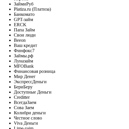
ЗаймиРуб
Platiza.ru (Платиза)
Банкомато
GPT-займ
ERCK
Папа Займ
Свои люди
Beeon
Ваш кредит
Финфокс7
Займы.рф
Луназайм
MFOBank
Финансовая розница
Мир Денег
ЭкспрессДеньги
БериБеру
Доступные Деньги
Creditter
ВсегдаЗаем
Сова Заем
Колибри деньги
Честное слово
Viva Деньги
Lime-zaim