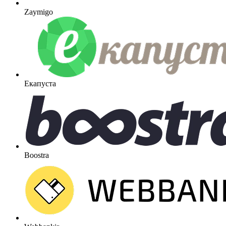
Zaymigo
Екапуста
Boostra