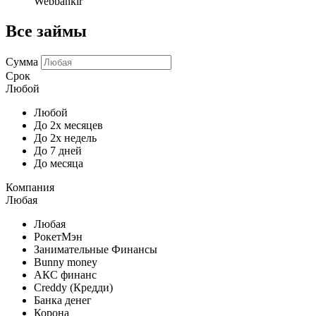
Webbankir
Все займы
Сумма
Срок
Любой
Любой
До 2х месяцев
До 2х недель
До 7 дней
До месяца
Компания
Любая
Любая
РокетМэн
Занимательные Финансы
Bunny money
АКС финанс
Creddy (Кредди)
Банка денег
Корона