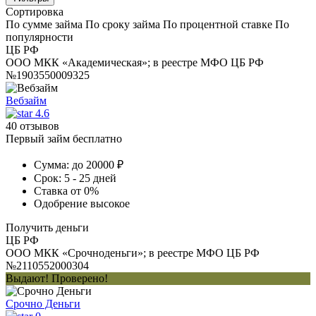
Сортировка
По сумме займа
По сроку займа
По процентной ставке
По
популярности
ЦБ РФ
ООО МКК «Академическая»; в реестре МФО ЦБ РФ
№1903550009325
Вебзайм
4.6
40 отзывов
Первый займ бесплатно
Сумма:
до 20000 ₽
Срок:
5 - 25 дней
Ставка
от 0%
Одобрение
высокое
Получить деньги
ЦБ РФ
ООО МКК «Срочноденьги»; в реестре МФО ЦБ РФ
№2110552000304
Выдают! Проверено!
Срочно Деньги