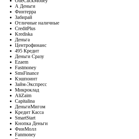
OneClickMoney
А Деньги
Финтерра
Забирай
Отличные наличные
CreditPlus
Krediska
Деньга
Центрофинанс
495 Кредит
Деньги Сразу
Ezaem
Fastmoney
SmsFinance
Кэшпоинт
Займ-Экспресс
Микроклад
AliZaim
Capitalina
ДеньгиМигом
Кредит Касса
SmartStart
Кнопка Деньги
ФинМолл
Fanmoney