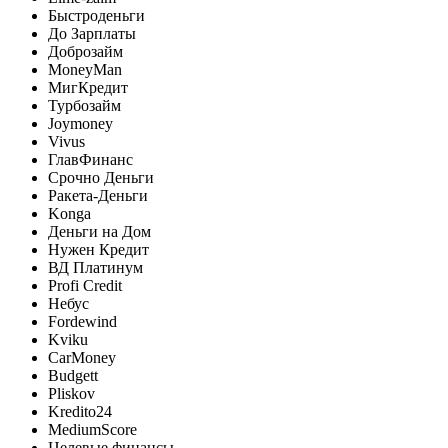
Быстроденьги
До Зарплаты
Доброзайм
MoneyMan
МигКредит
Турбозайм
Joymoney
Vivus
ГлавФинанс
Срочно Деньги
Ракета-Деньги
Konga
Деньги на Дом
Нужен Кредит
ВД Платинум
Profi Credit
Небус
Fordewind
Kviku
CarMoney
Budgett
Pliskov
Kredito24
MediumScore
Целевые финансы