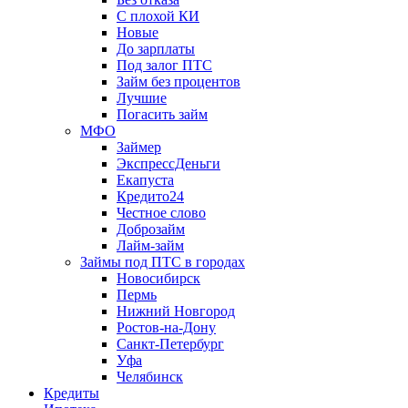
С плохой КИ
Новые
До зарплаты
Под залог ПТС
Займ без процентов
Лучшие
Погасить займ
МФО
Займер
ЭкспрессДеньги
Екапуста
Кредито24
Честное слово
Доброзайм
Лайм-займ
Займы под ПТС в городах
Новосибирск
Пермь
Нижний Новгород
Ростов-на-Дону
Санкт-Петербург
Уфа
Челябинск
Кредиты