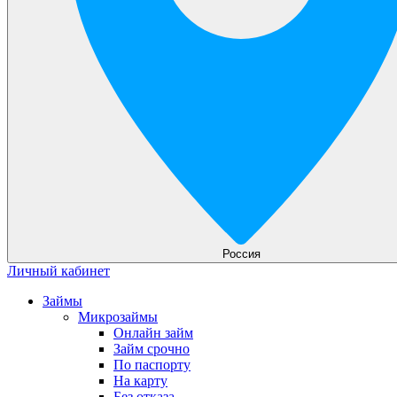
Россия
Личный кабинет
Займы
Микрозаймы
Онлайн займ
Займ срочно
По паспорту
На карту
Без отказа