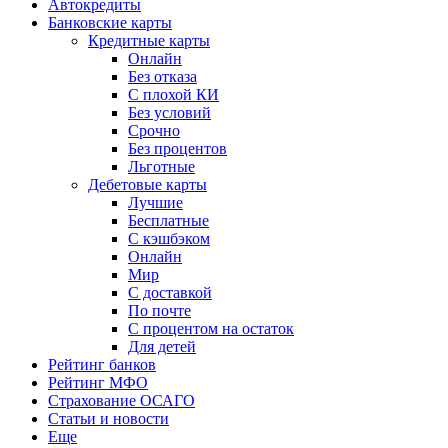
Автокредиты
Банковские карты
Кредитные карты
Онлайн
Без отказа
С плохой КИ
Без условий
Срочно
Без процентов
Льготные
Дебетовые карты
Лучшие
Бесплатные
С кэшбэком
Онлайн
Мир
С доставкой
По почте
С процентом на остаток
Для детей
Рейтинг банков
Рейтинг МФО
Страхование ОСАГО
Статьи и новости
Еще