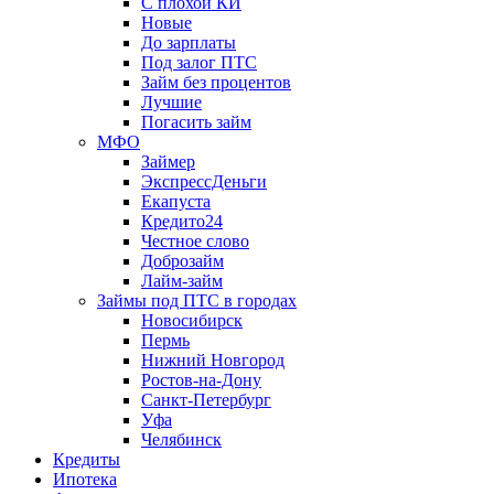
С плохой КИ
Новые
До зарплаты
Под залог ПТС
Займ без процентов
Лучшие
Погасить займ
МФО
Займер
ЭкспрессДеньги
Екапуста
Кредито24
Честное слово
Доброзайм
Лайм-займ
Займы под ПТС в городах
Новосибирск
Пермь
Нижний Новгород
Ростов-на-Дону
Санкт-Петербург
Уфа
Челябинск
Кредиты
Ипотека