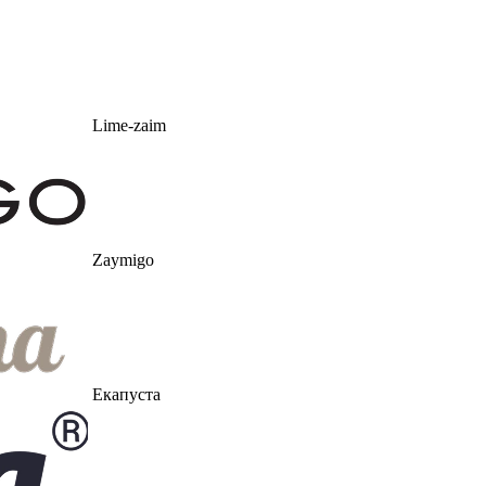
Lime-zaim
Zaymigo
Екапуста