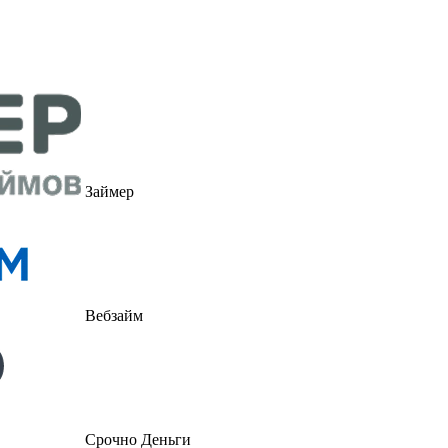
Займер
Вебзайм
Срочно Деньги