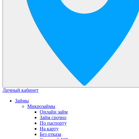
Личный кабинет
Займы
Микрозаймы
Онлайн займ
Займ срочно
По паспорту
На карту
Без отказа