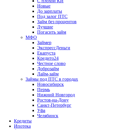
С плохой КИ
Новые
До зарплаты
Под залог ПТС
Займ без процентов
Лучшие
Погасить займ
МФО
Займер
ЭкспрессДеньги
Екапуста
Кредито24
Честное слово
Доброзайм
Лайм-займ
Займы под ПТС в городах
Новосибирск
Пермь
Нижний Новгород
Ростов-на-Дону
Санкт-Петербург
Уфа
Челябинск
Кредиты
Ипотека