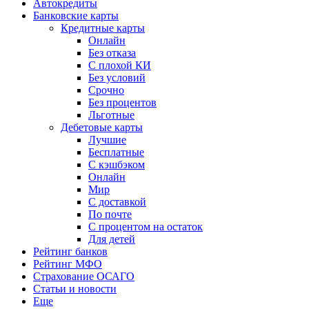
Автокредиты
Банковские карты
Кредитные карты
Онлайн
Без отказа
С плохой КИ
Без условий
Срочно
Без процентов
Льготные
Дебетовые карты
Лучшие
Бесплатные
С кэшбэком
Онлайн
Мир
С доставкой
По почте
С процентом на остаток
Для детей
Рейтинг банков
Рейтинг МФО
Страхование ОСАГО
Статьи и новости
Еще