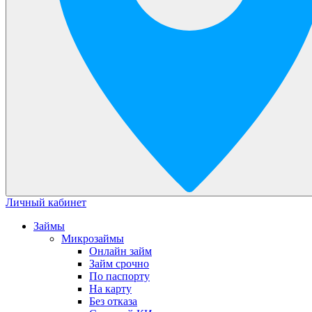
Личный кабинет
Займы
Микрозаймы
Онлайн займ
Займ срочно
По паспорту
На карту
Без отказа