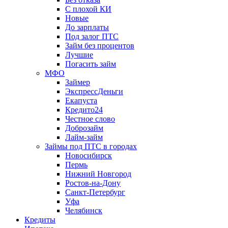
С плохой КИ
Новые
До зарплаты
Под залог ПТС
Займ без процентов
Лучшие
Погасить займ
МФО
Займер
ЭкспрессДеньги
Екапуста
Кредито24
Честное слово
Доброзайм
Лайм-займ
Займы под ПТС в городах
Новосибирск
Пермь
Нижний Новгород
Ростов-на-Дону
Санкт-Петербург
Уфа
Челябинск
Кредиты