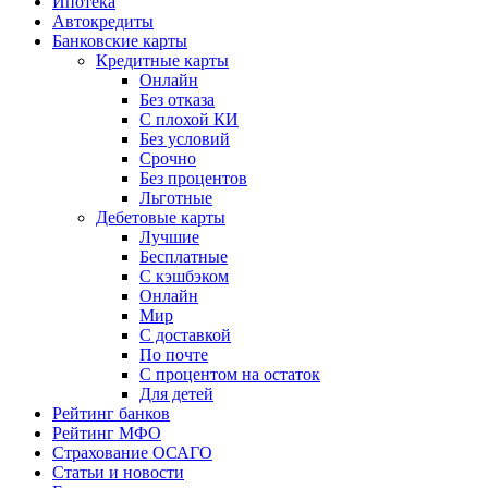
Ипотека
Автокредиты
Банковские карты
Кредитные карты
Онлайн
Без отказа
С плохой КИ
Без условий
Срочно
Без процентов
Льготные
Дебетовые карты
Лучшие
Бесплатные
С кэшбэком
Онлайн
Мир
С доставкой
По почте
С процентом на остаток
Для детей
Рейтинг банков
Рейтинг МФО
Страхование ОСАГО
Статьи и новости