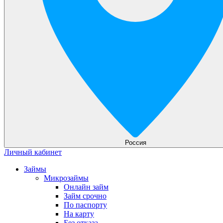
Россия
Личный кабинет
Займы
Микрозаймы
Онлайн займ
Займ срочно
По паспорту
На карту
Без отказа