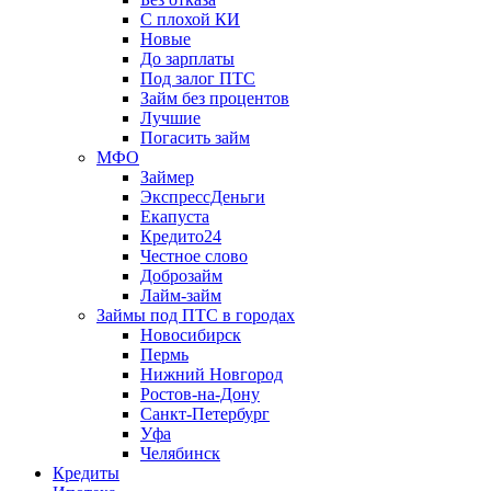
С плохой КИ
Новые
До зарплаты
Под залог ПТС
Займ без процентов
Лучшие
Погасить займ
МФО
Займер
ЭкспрессДеньги
Екапуста
Кредито24
Честное слово
Доброзайм
Лайм-займ
Займы под ПТС в городах
Новосибирск
Пермь
Нижний Новгород
Ростов-на-Дону
Санкт-Петербург
Уфа
Челябинск
Кредиты