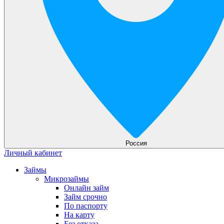
Россия
Личный кабинет
Займы
Микрозаймы
Онлайн займ
Займ срочно
По паспорту
На карту
Без отказа