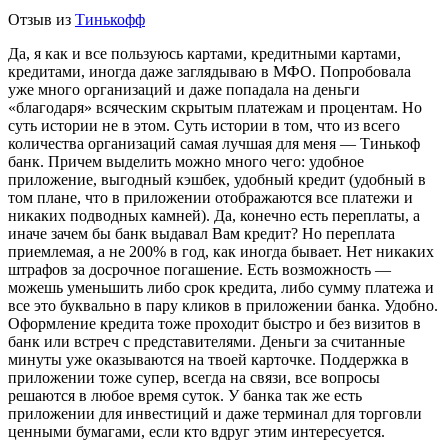
Отзыв из
Тинькофф
Да, я как и все пользуюсь картами, кредитными картами,
кредитами, иногда даже заглядываю в МФО. Попробовала
уже много организаций и даже попадала на деньги
«благодаря» всяческим скрытым платежам и процентам. Но
суть истории не в этом. Суть истории в том, что из всего
количества организаций самая лучшая для меня — Тинькоф
банк. Причем выделить можно много чего: удобное
приложение, выгодный кэшбек, удобный кредит (удобный в
том плане, что в приложении отображаются все платежи и
никаких подводных камней). Да, конечно есть переплаты, а
иначе зачем бы банк выдавал Вам кредит? Но переплата
приемлемая, а не 200% в год, как иногда бывает. Нет никаких
штрафов за досрочное погашение. Есть возможность —
можешь
уменьшить либо срок кредита, либо сумму платежа и
все это буквально в пару кликов в приложении банка. Удобно.
Оформление кредита тоже проходит быстро и без визитов в
банк или встреч с представителями. Деньги за считанные
минуты уже оказываются на твоей карточке. Поддержка в
приложении тоже супер, всегда на связи, все вопросы
решаются в любое время суток. У банка так же есть
приложении для инвестиций и даже терминал для торговли
ценными бумагами, если кто вдруг этим интересуется.