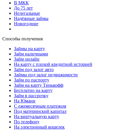
В МКК
До 75 лет
Нелегальные
Надёжные займы
Новогодние
Способы получения
Займы на карту
Займ наличными
Займ онлайн
На карту с плохой кредитной историей
Займ под залог авто
Займы под залог недвижимости
Займ по паспорту
Займ на карту Тинькофф
Бесплатно на карту
Займ в рассрочку
На Юмани
С ежемесячным платежом
Под материнский капитал
На виртуальную карту
По телефону
На электронный кошелек