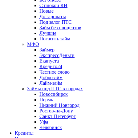
С плохой КИ
Новые
До зарплаты
Под залог ПТС
Займ без процентов
Лучшие
Погасить займ
МФО
Займер
ЭкспрессДеньги
Екапуста
Кредито24
Честное слово
Доброзайм
Лайм-займ
Займы под ПТС в городах
Новосибирск
Пермь
Нижний Новгород
Ростов-на-Дону
Санкт-Петербург
Уфа
Челябинск
Кредиты