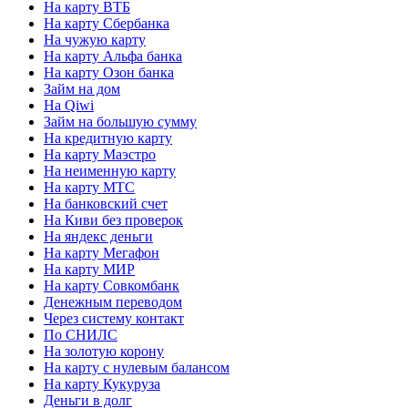
На карту ВТБ
На карту Сбербанка
На чужую карту
На карту Альфа банка
На карту Озон банка
Займ на дом
На Qiwi
Займ на большую сумму
На кредитную карту
На карту Маэстро
На неименную карту
На карту МТС
На банковский счет
На Киви без проверок
На яндекс деньги
На карту Мегафон
На карту МИР
На карту Совкомбанк
Денежным переводом
Через систему контакт
По СНИЛС
На золотую корону
На карту с нулевым балансом
На карту Кукуруза
Деньги в долг