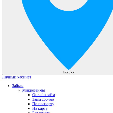
Россия
Личный кабинет
Займы
Микрозаймы
Онлайн займ
Займ срочно
По паспорту
На карту
Без отказа