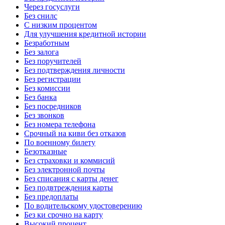
Через госуслуги
Без снилс
С низким процентом
Для улучшения кредитной истории
Безработным
Без залога
Без поручителей
Без подтверждения личности
Без регистрации
Без комиссии
Без банка
Без посредников
Без звонков
Без номера телефона
Срочный на киви без отказов
По военному билету
Безотказные
Без страховки и коммисий
Без электронной почты
Без списания с карты денег
Без подвтреждения карты
Без предоплаты
По водительскому удостоверению
Без ки срочно на карту
Высокий процент