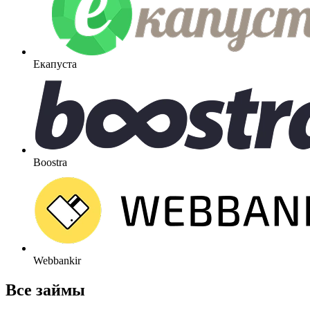
Екапуста
Boostra
Webbankir
Все займы