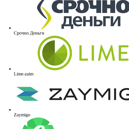
Срочно Деньги
Lime-zaim
Zaymigo