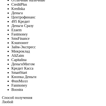
Отличные наличные
CreditPlus
Krediska
Деньга
Центрофинанс
495 Кредит
Деньги Сразу
Ezaem
Fastmoney
SmsFinance
Кэшпоинт
Займ-Экспресс
Микроклад
AliZaim
Capitalina
ДеньгиМигом
Кредит Касса
SmartStart
Кнопка Деньги
ФинМолл
Fanmoney
Boostra
Способ получения
Любой