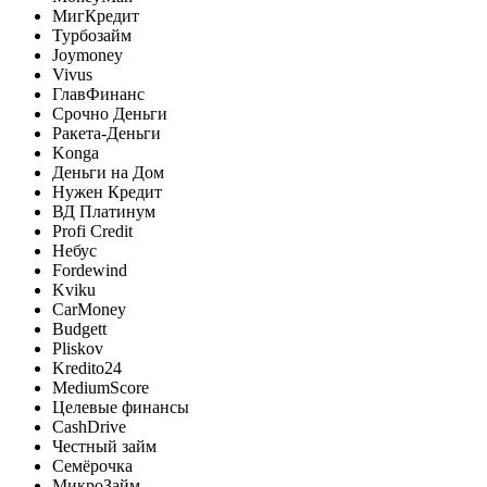
МигКредит
Турбозайм
Joymoney
Vivus
ГлавФинанс
Срочно Деньги
Ракета-Деньги
Konga
Деньги на Дом
Нужен Кредит
ВД Платинум
Profi Credit
Небус
Fordewind
Kviku
CarMoney
Budgett
Pliskov
Kredito24
MediumScore
Целевые финансы
CashDrive
Честный займ
Семёрочка
МикроЗайм