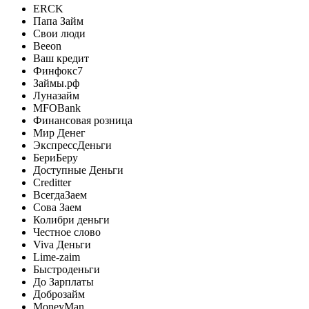
ERCK
Папа Займ
Свои люди
Beeon
Ваш кредит
Финфокс7
Займы.рф
Луназайм
MFOBank
Финансовая розница
Мир Денег
ЭкспрессДеньги
БериБеру
Доступные Деньги
Creditter
ВсегдаЗаем
Сова Заем
Колибри деньги
Честное слово
Viva Деньги
Lime-zaim
Быстроденьги
До Зарплаты
Доброзайм
MoneyMan