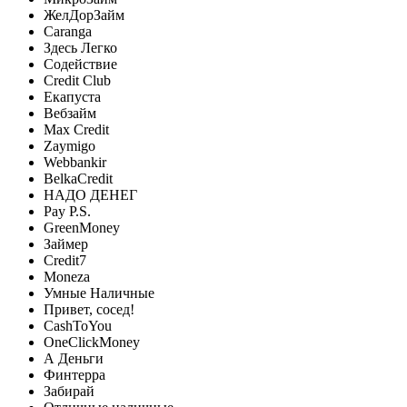
ЖелДорЗайм
Caranga
Здесь Легко
Содействие
Credit Club
Екапуста
Вебзайм
Max Credit
Zaymigo
Webbankir
BelkaCredit
НАДО ДЕНЕГ
Pay P.S.
GreenMoney
Займер
Credit7
Moneza
Умные Наличные
Привет, сосед!
CashToYou
OneClickMoney
А Деньги
Финтерра
Забирай