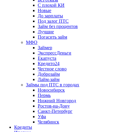
С плохой КИ
Новые
До зарплаты
Под залог ПТС
Займ без процентов
Лучшие
Погасить займ
МФО
Займер
ЭкспрессДеньги
Екапуста
Кредито24
Честное слово
Доброзайм
Лайм-займ
Займы под ПТС в городах
Новосибирск
Пермь
Нижний Новгород
Ростов-на-Дону
Санкт-Петербург
Уфа
Челябинск
Кредиты