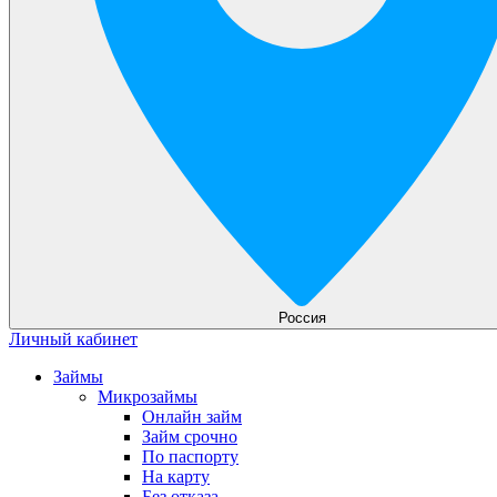
Россия
Личный кабинет
Займы
Микрозаймы
Онлайн займ
Займ срочно
По паспорту
На карту
Без отказа