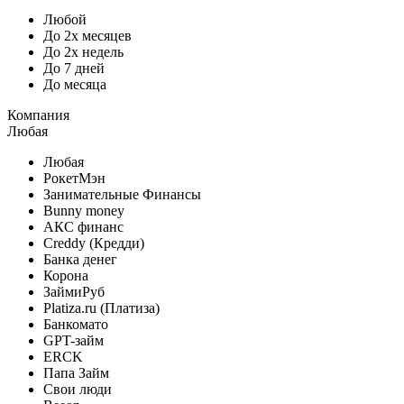
Любой
До 2х месяцев
До 2х недель
До 7 дней
До месяца
Компания
Любая
Любая
РокетМэн
Занимательные Финансы
Bunny money
АКС финанс
Creddy (Кредди)
Банка денег
Корона
ЗаймиРуб
Platiza.ru (Платиза)
Банкомато
GPT-займ
ERCK
Папа Займ
Свои люди