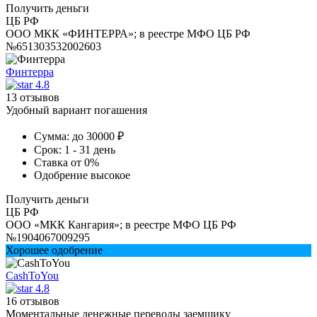
Получить деньги
ЦБ РФ
ООО МКК «ФИНТЕРРА»; в реестре МФО ЦБ РФ
№651303532002603
Финтерра
4.8
13 отзывов
Удобный вариант погашения
Сумма:
до 30000 ₽
Срок:
1 - 31 день
Ставка
от 0%
Одобрение
высокое
Получить деньги
ЦБ РФ
ООО «МКК Кангария»; в реестре МФО ЦБ РФ
№1904067009295
Хорошее одобрение
CashToYou
4.8
16 отзывов
Моментальные денежные переводы заемщику