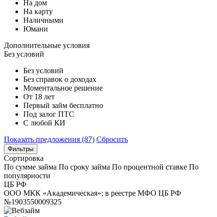
На дом
На карту
Наличными
Юмани
Дополнительные условия
Без условий
Без условий
Без справок о доходах
Моментальное решение
От 18 лет
Первый займ бесплатно
Под залог ПТС
С любой КИ
Показать предложения (87)
Сбросить
Фильтры
Сортировка
По сумме займа
По сроку займа
По процентной ставке
По
популярности
ЦБ РФ
ООО МКК «Академическая»; в реестре МФО ЦБ РФ
№1903550009325