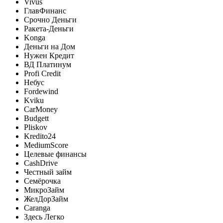
Vivus
ГлавФинанс
Срочно Деньги
Ракета-Деньги
Konga
Деньги на Дом
Нужен Кредит
ВД Платинум
Profi Credit
Небус
Fordewind
Kviku
CarMoney
Budgett
Pliskov
Kredito24
MediumScore
Целевые финансы
CashDrive
Честный займ
Семёрочка
МикроЗайм
ЖелДорЗайм
Caranga
Здесь Легко