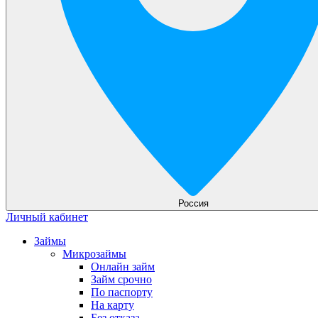
Россия
Личный кабинет
Займы
Микрозаймы
Онлайн займ
Займ срочно
По паспорту
На карту
Без отказа