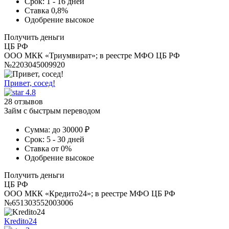
Срок:
1 - 16 дней
Ставка
0,8%
Одобрение
высокое
Получить деньги
ЦБ РФ
ООО МКК «Триумвират»; в реестре МФО ЦБ РФ
№2203045009920
Привет, сосед!
4.8
28 отзывов
Займ с быстрым переводом
Сумма:
до 30000 ₽
Срок:
5 - 30 дней
Ставка
от 0%
Одобрение
высокое
Получить деньги
ЦБ РФ
ООО МКК «Кредито24»; в реестре МФО ЦБ РФ
№651303552003006
Kredito24