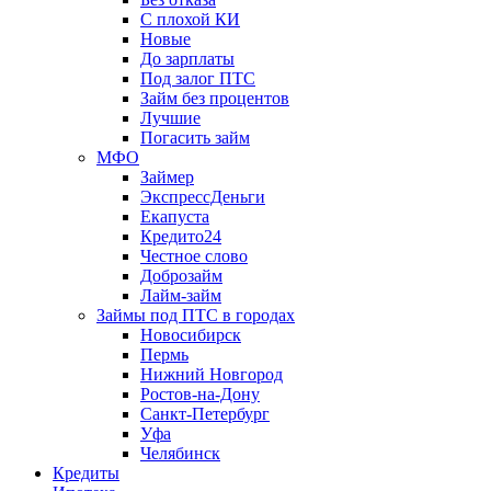
С плохой КИ
Новые
До зарплаты
Под залог ПТС
Займ без процентов
Лучшие
Погасить займ
МФО
Займер
ЭкспрессДеньги
Екапуста
Кредито24
Честное слово
Доброзайм
Лайм-займ
Займы под ПТС в городах
Новосибирск
Пермь
Нижний Новгород
Ростов-на-Дону
Санкт-Петербург
Уфа
Челябинск
Кредиты