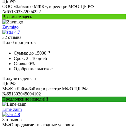
ЦБ РФ
ООО «Займиго МФК»; в реестре МФО ЦБ РФ
№651303322004222
Возьмите здесь
Zaymigo
4.7
32 отзыва
Под 0 процентов
Сумма:
до 15000 ₽
Срок:
2 - 10 дней
Ставка
0%
Одобрение
высокое
Получить деньги
ЦБ РФ
МФК «Лайм-Займ»; в реестре МФО ЦБ РФ
№651303045004102
Предложение недели!!!
Lime-zaim
4.8
8 отзывов
МФО предлагает выгодные условия