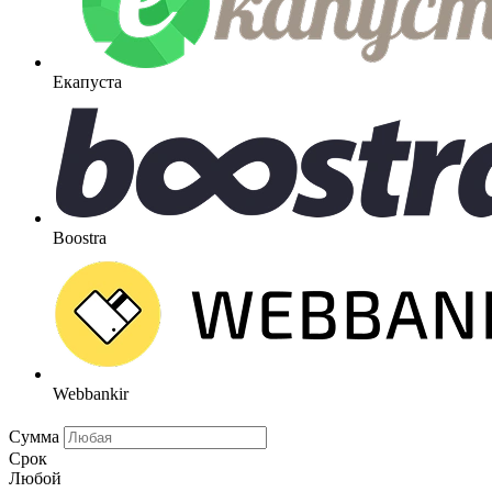
Екапуста
Boostra
Webbankir
Сумма
Срок
Любой