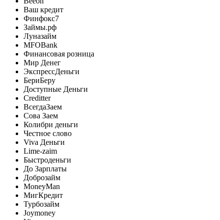
Beeon
Ваш кредит
Финфокс7
Займы.рф
Луназайм
MFOBank
Финансовая розница
Мир Денег
ЭкспрессДеньги
БериБеру
Доступные Деньги
Creditter
ВсегдаЗаем
Сова Заем
Колибри деньги
Честное слово
Viva Деньги
Lime-zaim
Быстроденьги
До Зарплаты
Доброзайм
MoneyMan
МигКредит
Турбозайм
Joymoney