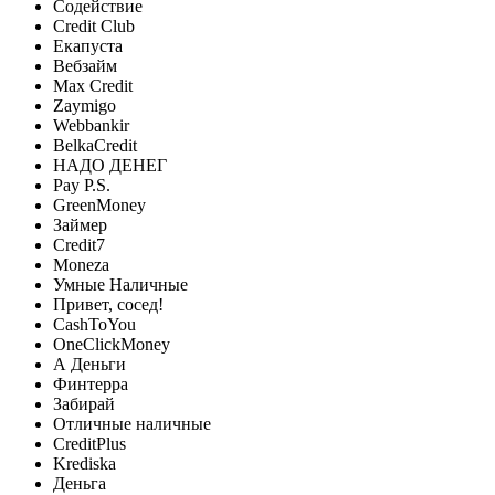
Содействие
Credit Club
Екапуста
Вебзайм
Max Credit
Zaymigo
Webbankir
BelkaCredit
НАДО ДЕНЕГ
Pay P.S.
GreenMoney
Займер
Credit7
Moneza
Умные Наличные
Привет, сосед!
CashToYou
OneClickMoney
А Деньги
Финтерра
Забирай
Отличные наличные
CreditPlus
Krediska
Деньга