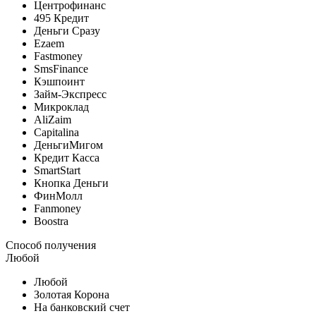
Центрофинанс
495 Кредит
Деньги Сразу
Ezaem
Fastmoney
SmsFinance
Кэшпоинт
Займ-Экспресс
Микроклад
AliZaim
Capitalina
ДеньгиМигом
Кредит Касса
SmartStart
Кнопка Деньги
ФинМолл
Fanmoney
Boostra
Способ получения
Любой
Любой
Золотая Корона
На банковский счет