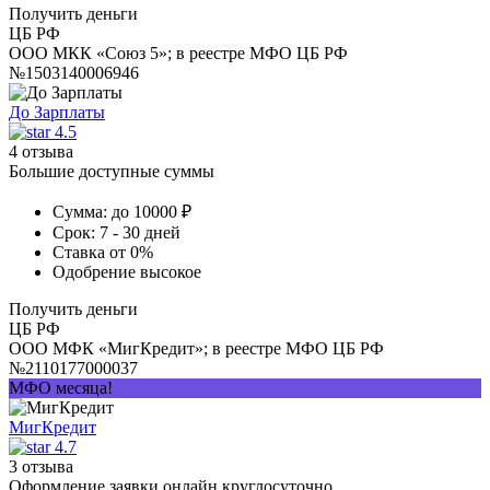
Получить деньги
ЦБ РФ
ООО МКК «Союз 5»; в реестре МФО ЦБ РФ
№1503140006946
До Зарплаты
4.5
4 отзыва
Большие доступные суммы
Сумма:
до 10000 ₽
Срок:
7 - 30 дней
Ставка
от 0%
Одобрение
высокое
Получить деньги
ЦБ РФ
ООО МФК «МигКредит»; в реестре МФО ЦБ РФ
№2110177000037
МФО месяца!
МигКредит
4.7
3 отзыва
Оформление заявки онлайн круглосуточно