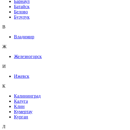
Барнаул
Батайск
Белово
Бузулук
В
Владимир
Ж
Железногорск
И
Ижевск
К
Калининград
Калуга
Клин
Кумертау
Курган
Л