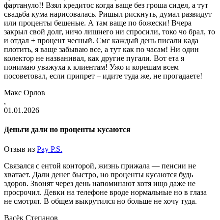
фартануло!! Взял кредитос когда ваще без гроша сидел, а тут
свадьба кума нарисовалась. Ришыл рискнуть, думал развидут
или проценты бешеные. А там ваще по божески! Вчера
закрыл свой долг, ничо лишнего ни спросили, токо чо брал, то
и отдал + процент чесный. Смс каждый день писали када
плотить, я ваще забываю все, а тут как по часам! Ни один
колектор не названивал, как другие пугали. Вот ета я
понимаю уважуха к клиентам! Ужо и корешам всем
посоветовал, если припрет – идите туда же, не прогадаете!
Макс Орлов
,
01.01.2026
Деньги дали но проценты кусаются
Отзыв из
Pay P.S.
Связался с ентой конторой, жизнь прижала — пенсии не
хватает. Дали денег быстро, но проценты кусаются будь
здоров. Звонят через день напоминают хотя ищо даже не
просрочил. Девки на телефоне вроде нормальные но в глаза
не смотрят. В общем выкрутился но больше не хочу туда.
Васёк Степанов