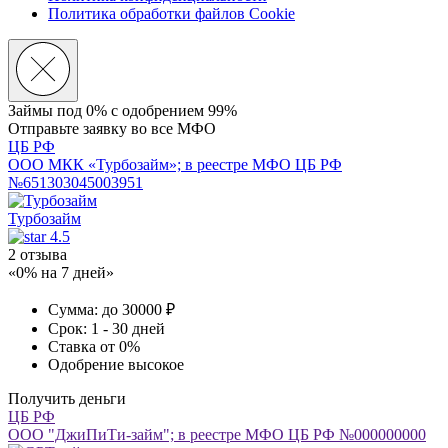
Политика обработки файлов Cookie
Займы под 0% с
одобрением 99%
Отправьте заявку во все МФО
ЦБ РФ
ООО МКК «Турбозайм»; в реестре МФО ЦБ РФ
№651303045003951
Турбозайм
4.5
2 отзыва
«0% на 7 дней»
Сумма:
до 30000 ₽
Срок:
1 - 30 дней
Ставка
от 0%
Одобрение
высокое
Получить деньги
ЦБ РФ
ООО "ДжиПиТи-займ"; в реестре МФО ЦБ РФ №000000000