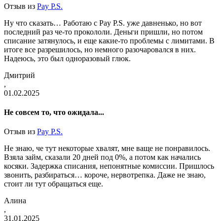
Отзыв из
Pay P.S.
Ну что сказать… Работаю с Pay P.S. уже давненько, но вот
последний раз че-то прокололи. Деньги пришли, но потом
списание затянулось, и еще какие-то проблемы с лимитами. В
итоге все разрешилось, но немного разочаровался в них.
Надеюсь, это был одноразовый глюк.
Дмитрий
,
01.02.2025
Не совсем то, что ожидала...
Отзыв из
Pay P.S.
Не знаю, че тут некоторые хвалят, мне ваще не понравилось.
Взяла займ, сказали 20 дней под 0%, а потом как начались
косяки. Задержка списания, непонятные комиссии. Пришлось
звонить, разбираться… короче, нервотрепка. Даже не знаю,
стоит ли тут обращаться еще.
Алина
,
31.01.2025