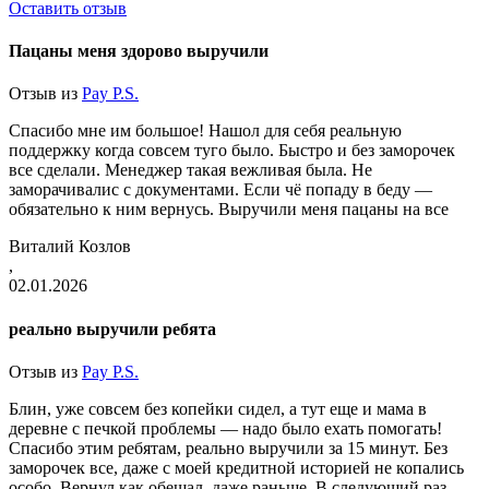
Оставить отзыв
Пацаны меня здорово выручили
Отзыв из
Pay P.S.
Спасибо мне им большое! Нашол для себя реальную
поддержку когда совсем туго было. Быстро и без заморочек
все сделали. Менеджер такая вежливая была. Не
заморачивалис с документами. Если чё попаду в беду —
обязательно к ним вернусь. Выручили меня пацаны на все
Виталий Козлов
,
02.01.2026
реально выручили ребята
Отзыв из
Pay P.S.
Блин, уже совсем без копейки сидел, а тут еще и мама в
деревне с печкой проблемы — надо было ехать помогать!
Спасибо этим ребятам, реально выручили за 15 минут. Без
заморочек все, даже с моей кредитной историей не копались
особо. Вернул как обещал, даже раньше. В следующий раз,