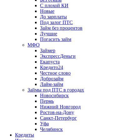
С плохой КИ
Новые
До зарплаты
Под залог ПТС
Займ без процентов
Лучшие
Погасить займ
МФО
Займер
ЭкспрессДеньги
Екапуста
Кредито24
Честное слово
Доброзайм
Лайм-займ
Займы под ПТС в городах
Новосибирск
Пермь
Нижний Новгород
Ростов-на-Дону
Санкт-Петербург
Уфа
Челябинск
Кредиты