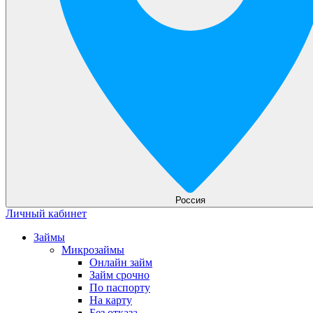
Россия
Личный кабинет
Займы
Микрозаймы
Онлайн займ
Займ срочно
По паспорту
На карту
Без отказа