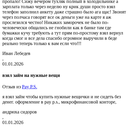
пропало! Сижу вечером тухляк полный в холодильнике а
зарплата только через неделю ну крик души просто взял
телефон заполнил анкету даже страшно было ага щас! Звонят
через полчаса говорят все ок деньги уже на карте я аж
прослезился честно! Никаких заморочек не было по-
человечески общались не гнобили как в банке там где
бумажки кучу требують а тут прям по-простому взял вернул
когда смог и все дела спасибо огромное выручили в беде
реально теперь только к вам если что!!!
Иван Лебедев
,
01.01.2026
взял займ на нужные вещи
Отзыв из
Pay P.S.
я взял займ чтобы купить нужные вещички и не сидеть без
денег. оформление в pay p.s., микрофинансовой конторе,
андрюха сидоров
,
01.01.2026