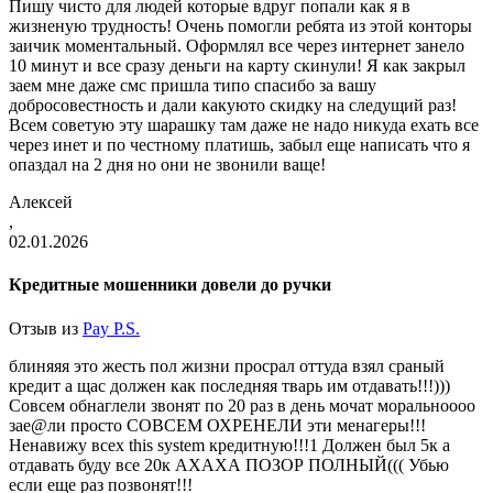
Пишу чисто для людей которые вдруг попали как я в
жизненую трудность! Очень помогли ребята из этой конторы
заичик моментальный. Оформлял все через интернет занело
10 минут и все сразу деньги на карту скинули! Я как закрыл
заем мне даже смс пришла типо спасибо за вашу
добросовестность и дали какуюто скидку на следущий раз!
Всем советую эту шарашку там даже не надо никуда ехать все
через инет и по честному платишь, забыл еще написать что я
опаздал на 2 дня но они не звонили ваще!
Алексей
,
02.01.2026
Кредитные мошенники довели до ручки
Отзыв из
Pay P.S.
блиняяя это жесть пол жизни просрал оттуда взял сраный
кредит а щас должен как последняя тварь им отдавать!!!)))
Совсем обнаглели звонят по 20 раз в день мочат моральноооо
зае@ли просто СОВСЕМ ОХРЕНЕЛИ эти менагеры!!!
Ненавижу всех this system кредитную!!!1 Должен был 5к а
отдавать буду все 20к АХАХА ПОЗОР ПОЛНЫЙ((( Убью
если еще раз позвонят!!!