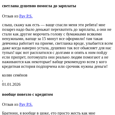
светлана душевно помогла до зарплаты
Отзыв из
Pay P.S.
слыш, скажу как есть — ваще спасли меня эти ребята! мне
позарез надо было деньжат перехватить до зарплаты, а они не
стали как другие морочить голову с бумажками всякими
ненужными, вапще за 15 минут все оформили! там такая
девчонка работает на приеме, светланка вроде, улыбается всем
даже когда наверно устала, душевно так все обьясняет для нас
тупых! щас вот расплатился с долгами и опять к ним пойду
если припрет, потомушта они реально людям помогают а не
наживаются как некоторые! вабще рекомендую всем у кого
кредитная история подпорчена или срочняк нужны деньги!
колян семёнов
,
01.01.2026
вообще повезло с кредитом
Отзыв из
Pay P.S.
Братюни, я вообще в шоке, ето просто жесть как мне