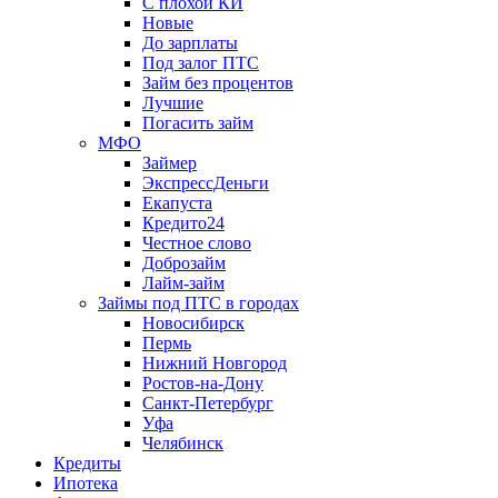
С плохой КИ
Новые
До зарплаты
Под залог ПТС
Займ без процентов
Лучшие
Погасить займ
МФО
Займер
ЭкспрессДеньги
Екапуста
Кредито24
Честное слово
Доброзайм
Лайм-займ
Займы под ПТС в городах
Новосибирск
Пермь
Нижний Новгород
Ростов-на-Дону
Санкт-Петербург
Уфа
Челябинск
Кредиты
Ипотека