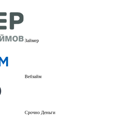
Займер
Вебзайм
Срочно Деньги