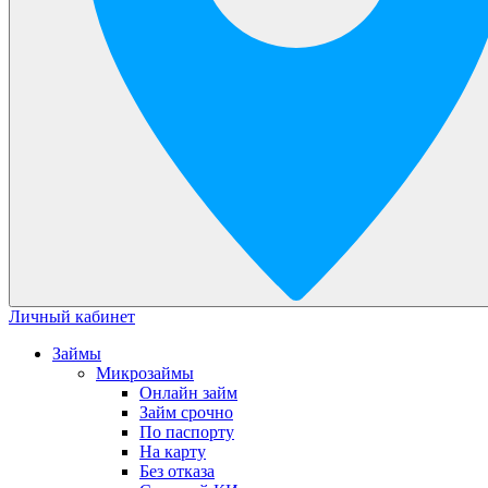
Личный кабинет
Займы
Микрозаймы
Онлайн займ
Займ срочно
По паспорту
На карту
Без отказа