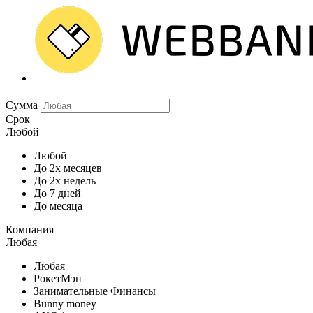
Сумма
Срок
Любой
Любой
До 2х месяцев
До 2х недель
До 7 дней
До месяца
Компания
Любая
Любая
РокетМэн
Занимательные Финансы
Bunny money