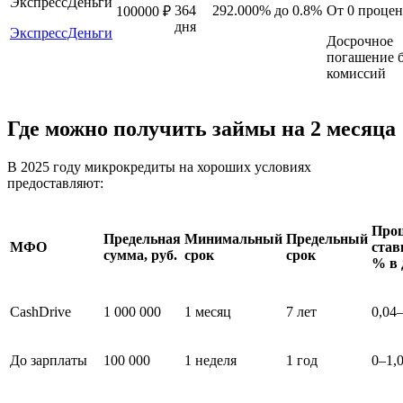
ЭкспрессДеньги
364
292.000%
до 0.8%
От 0 процен
100000 ₽
дня
ЭкспрессДеньги
Досрочное
погашение б
комиссий
Где можно получить займы на 2 месяца
В 2025 году микрокредиты на хороших условиях
предоставляют:
Про
Предельная
Минимальный
Предельный
МФО
став
сумма, руб.
срок
срок
% в 
CashDrive
1 000 000
1 месяц
7 лет
0,04
До зарплаты
100 000
1 неделя
1 год
0–1,