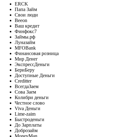
ERCK
Папа Займ
Свои люди
Beeon
Ваш кредит
Финфокс7
Займы.рф
Луназайм
MFOBank
Финансовая розница
Мир Денег
ЭкспрессДеньги
БериБеру
Доступные Деньги
Creditter
ВсегдаЗаем
Сова Заем
Колибри деньги
Честное слово
Viva Деньги
Lime-zaim
Быстроденьги
До Зарплаты
Доброзайм
MoneyMan