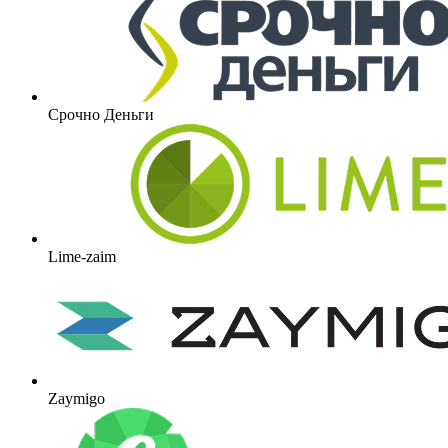
Срочно Деньги
Lime-zaim
Zaymigo