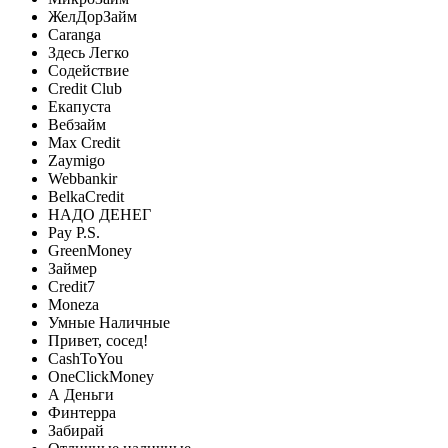
ЖелДорЗайм
Caranga
Здесь Легко
Содействие
Credit Club
Екапуста
Вебзайм
Max Credit
Zaymigo
Webbankir
BelkaCredit
НАДО ДЕНЕГ
Pay P.S.
GreenMoney
Займер
Credit7
Moneza
Умные Наличные
Привет, сосед!
CashToYou
OneClickMoney
А Деньги
Финтерра
Забирай