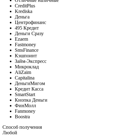
Отличные наличные
CreditPlus
Krediska
Деньга
Центрофинанс
495 Кредит
Деньги Сразу
Ezaem
Fastmoney
SmsFinance
Кэшпоинт
Займ-Экспресс
Микроклад
AliZaim
Capitalina
ДеньгиМигом
Кредит Касса
SmartStart
Кнопка Деньги
ФинМолл
Fanmoney
Boostra
Способ получения
Любой