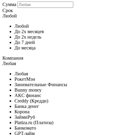
Сумма
Срок
Любой
Любой
До 2х месяцев
До 2х недель
До 7 дней
До месяца
Компания
Любая
Любая
РокетМэн
Занимательные Финансы
Bunny money
АКС финанс
Creddy (Кредди)
Банка денег
Корона
ЗаймиРуб
Platiza.ru (Платиза)
Банкомато
GPT-займ