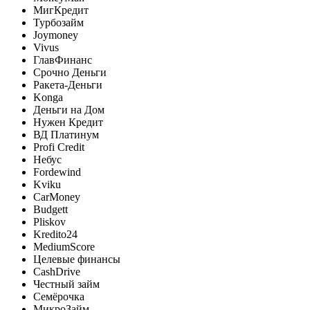
МигКредит
Турбозайм
Joymoney
Vivus
ГлавФинанс
Срочно Деньги
Ракета-Деньги
Konga
Деньги на Дом
Нужен Кредит
ВД Платинум
Profi Credit
Небус
Fordewind
Kviku
CarMoney
Budgett
Pliskov
Kredito24
MediumScore
Целевые финансы
CashDrive
Честный займ
Семёрочка
МикроЗайм