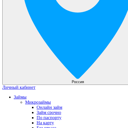
Россия
Личный кабинет
Займы
Микрозаймы
Онлайн займ
Займ срочно
По паспорту
На карту
Без отказа