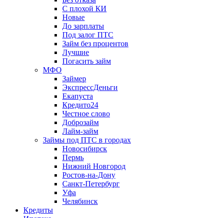
С плохой КИ
Новые
До зарплаты
Под залог ПТС
Займ без процентов
Лучшие
Погасить займ
МФО
Займер
ЭкспрессДеньги
Екапуста
Кредито24
Честное слово
Доброзайм
Лайм-займ
Займы под ПТС в городах
Новосибирск
Пермь
Нижний Новгород
Ростов-на-Дону
Санкт-Петербург
Уфа
Челябинск
Кредиты