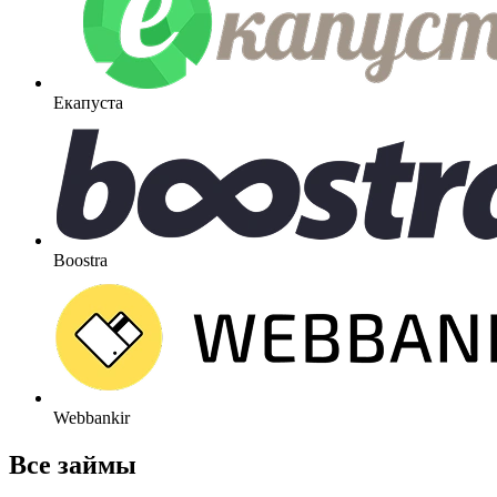
Екапуста
Boostra
Webbankir
Все займы