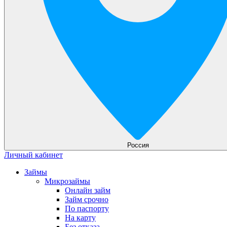
Россия
Личный кабинет
Займы
Микрозаймы
Онлайн займ
Займ срочно
По паспорту
На карту
Без отказа