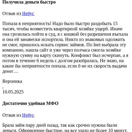
Получила деньги быстро
Отзыв из
Небус
Попала в неприятность! Надо было быстро раздобыть 15
тысяч, чтобы возместить квартирной хозяйке ущерб. Иначе
она грозилась пойти в суд, я с кошкой без разрешения въехала
и она ей занавески испортила. Никто из знакомых одолжить
не смог, пришлось искать сервис займов. По Inet выбрала эту
компанию, нашла сайт и уже через полчаса смогла хозяйке
нужную сумму на карту скинуть. Конфликт был исчерпан, а я
потом в течение 6 недель с долгом разобралась. Не знаю, на
какие бы неприятности попала, если б не их скорость выдачи
денег…
Вероника
,
10.05.2025
Достаточно удобная МФО
Отзыв из
Небус
Брала займ пару дней назад, так как срочно нужны были
деньги. Оформление быстрое, на все ушло не более 10 минут.