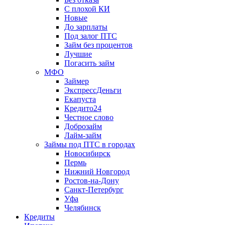
С плохой КИ
Новые
До зарплаты
Под залог ПТС
Займ без процентов
Лучшие
Погасить займ
МФО
Займер
ЭкспрессДеньги
Екапуста
Кредито24
Честное слово
Доброзайм
Лайм-займ
Займы под ПТС в городах
Новосибирск
Пермь
Нижний Новгород
Ростов-на-Дону
Санкт-Петербург
Уфа
Челябинск
Кредиты