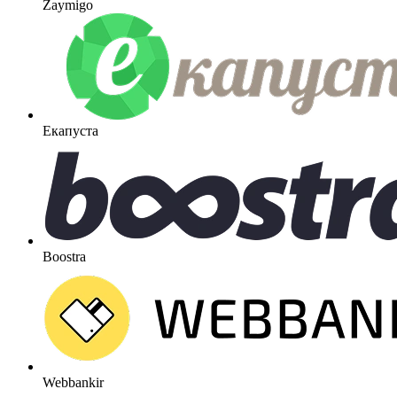
Zaymigo
Екапуста
Boostra
Webbankir