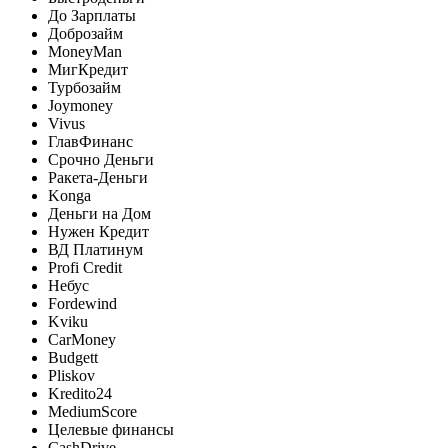
До Зарплаты
Доброзайм
MoneyMan
МигКредит
Турбозайм
Joymoney
Vivus
ГлавФинанс
Срочно Деньги
Ракета-Деньги
Konga
Деньги на Дом
Нужен Кредит
ВД Платинум
Profi Credit
Небус
Fordewind
Kviku
CarMoney
Budgett
Pliskov
Kredito24
MediumScore
Целевые финансы
CashDrive