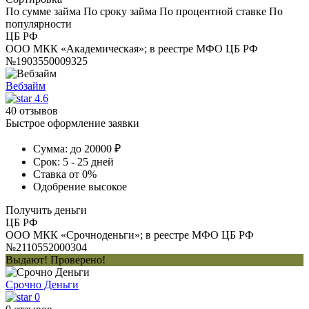
По сумме займа
По сроку займа
По процентной ставке
По
популярности
ЦБ РФ
ООО МКК «Академическая»; в реестре МФО ЦБ РФ
№1903550009325
Вебзайм
4.6
40 отзывов
Быстрое оформление заявки
Сумма:
до 20000 ₽
Срок:
5 - 25 дней
Ставка
от 0%
Одобрение
высокое
Получить деньги
ЦБ РФ
ООО МКК «Срочноденьги»; в реестре МФО ЦБ РФ
№2110552000304
Выдают! Проверено!
Срочно Деньги
0