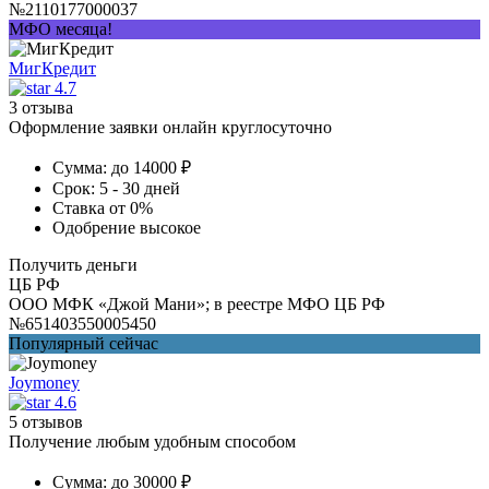
№2110177000037
МФО месяца!
МигКредит
4.7
3 отзыва
Оформление заявки онлайн круглосуточно
Сумма:
до 14000 ₽
Срок:
5 - 30 дней
Ставка
от 0%
Одобрение
высокое
Получить деньги
ЦБ РФ
ООО МФК «Джой Мани»; в реестре МФО ЦБ РФ
№651403550005450
Популярный сейчас
Joymoney
4.6
5 отзывов
Получение любым удобным способом
Сумма:
до 30000 ₽