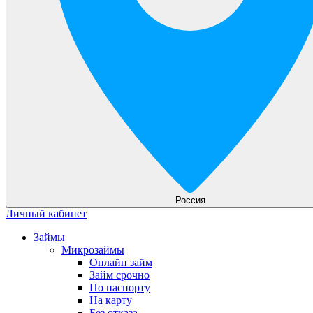
Россия
Личный кабинет
Займы
Микрозаймы
Онлайн займ
Займ срочно
По паспорту
На карту
Без отказа