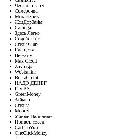
Честный займ
Семёрочка
МикроЗайм
ЖелДорЗайм
Caranga
Здесь Легко
Содействие
Credit Club
Екапуста
Вебзайм
Max Credit
Zaymigo
Webbankir
BelkaCredit
НАДО ДЕНЕГ
Pay P.S.
GreenMoney
Займер
Credit7
Moneza
Умные Наличные
Привет, сосед!
CashToYou
OneClickMoney