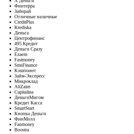
А Деньги
Финтерра
Забирай
Отличные наличные
CreditPlus
Krediska
Деньга
Центрофинанс
495 Кредит
Деньги Сразу
Ezaem
Fastmoney
SmsFinance
Кэшпоинт
Займ-Экспресс
Микроклад
AliZaim
Capitalina
ДеньгиМигом
Кредит Касса
SmartStart
Кнопка Деньги
ФинМолл
Fanmoney
Boostra