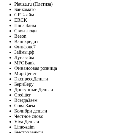
Platiza.ru (Платиза)
Банкомато
GPT-займ
ERCK
Папа Займ
Свои люди
Beeon
Ваш кредит
Финфокс7
Займы.рф
Луназайм
MFOBank
Финансовая розница
Мир Денег
ЭкспрессДеньги
БериБеру
Доступные Деньги
Creditter
ВсегдаЗаем
Сова Заем
Колибри деньги
Честное слово
Viva Деньги
Lime-zaim
Быстроденьги