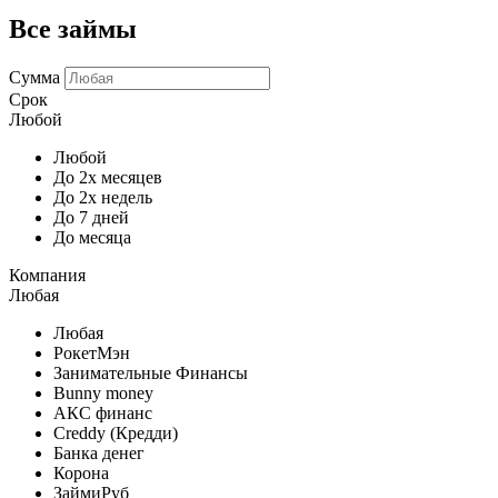
Все займы
Сумма
Срок
Любой
Любой
До 2х месяцев
До 2х недель
До 7 дней
До месяца
Компания
Любая
Любая
РокетМэн
Занимательные Финансы
Bunny money
АКС финанс
Creddy (Кредди)
Банка денег
Корона
ЗаймиРуб