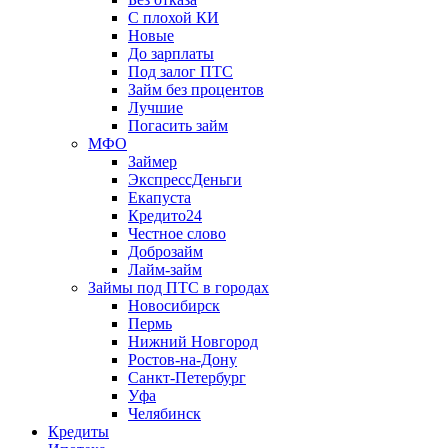
С плохой КИ
Новые
До зарплаты
Под залог ПТС
Займ без процентов
Лучшие
Погасить займ
МФО
Займер
ЭкспрессДеньги
Екапуста
Кредито24
Честное слово
Доброзайм
Лайм-займ
Займы под ПТС в городах
Новосибирск
Пермь
Нижний Новгород
Ростов-на-Дону
Санкт-Петербург
Уфа
Челябинск
Кредиты