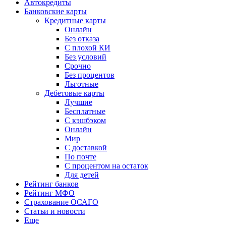
Автокредиты
Банковские карты
Кредитные карты
Онлайн
Без отказа
С плохой КИ
Без условий
Срочно
Без процентов
Льготные
Дебетовые карты
Лучшие
Бесплатные
С кэшбэком
Онлайн
Мир
С доставкой
По почте
С процентом на остаток
Для детей
Рейтинг банков
Рейтинг МФО
Страхование ОСАГО
Статьи и новости
Еще