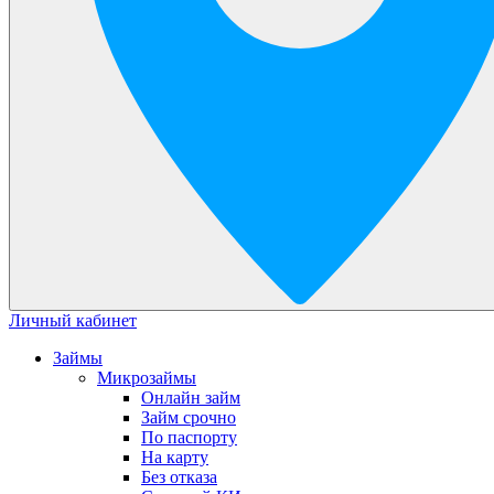
Личный кабинет
Займы
Микрозаймы
Онлайн займ
Займ срочно
По паспорту
На карту
Без отказа