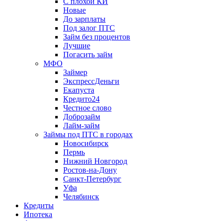
С плохой КИ
Новые
До зарплаты
Под залог ПТС
Займ без процентов
Лучшие
Погасить займ
МФО
Займер
ЭкспрессДеньги
Екапуста
Кредито24
Честное слово
Доброзайм
Лайм-займ
Займы под ПТС в городах
Новосибирск
Пермь
Нижний Новгород
Ростов-на-Дону
Санкт-Петербург
Уфа
Челябинск
Кредиты
Ипотека