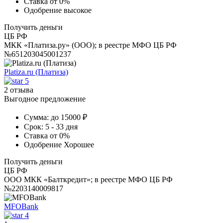
Ставка
от 0%
Одобрение
высокое
Получить деньги
ЦБ РФ
МКК «Платиза.ру» (ООО); в реестре МФО ЦБ РФ
№651203045001237
Platiza.ru (Платиза)
5
2 отзыва
Выгодное предложение
Сумма:
до 15000 ₽
Срок:
5 - 33 дня
Ставка
от 0%
Одобрение
Хорошее
Получить деньги
ЦБ РФ
ООО МКК «Балткредит»; в реестре МФО ЦБ РФ
№2203140009817
MFOBank
4