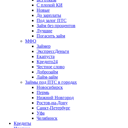
С плохой КИ
Новые
До зарплаты
Под залог ПТС
Займ без процентов
Лучшие
Погасить займ
МФО
Займер
ЭкспрессДеньги
Екапуста
Кредито24
Честное слово
Доброзайм
Лайм-займ
Займы под ПТС в городах
Новосибирск
Пермь
Нижний Новгород
Ростов-на-Дону
Санкт-Петербург
Уфа
Челябинск
Кредиты