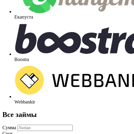
Екапуста
Boostra
Webbankir
Все займы
Сумма
Срок