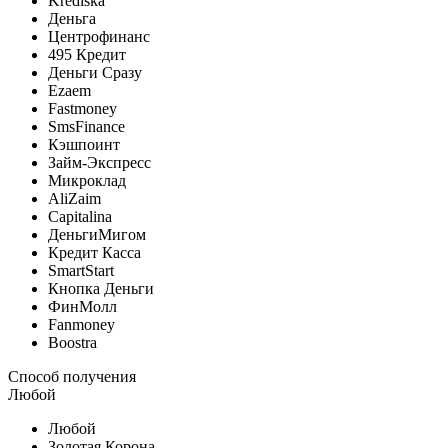
Krediska
Деньга
Центрофинанс
495 Кредит
Деньги Сразу
Ezaem
Fastmoney
SmsFinance
Кэшпоинт
Займ-Экспресс
Микроклад
AliZaim
Capitalina
ДеньгиМигом
Кредит Касса
SmartStart
Кнопка Деньги
ФинМолл
Fanmoney
Boostra
Способ получения
Любой
Любой
Золотая Корона