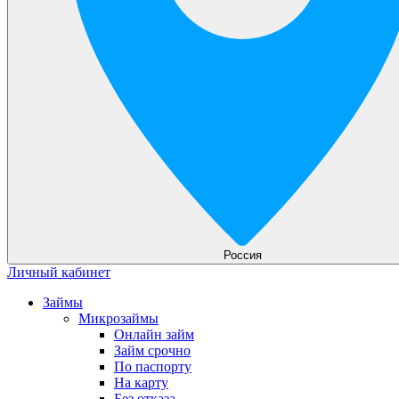
Россия
Личный кабинет
Займы
Микрозаймы
Онлайн займ
Займ срочно
По паспорту
На карту
Без отказа