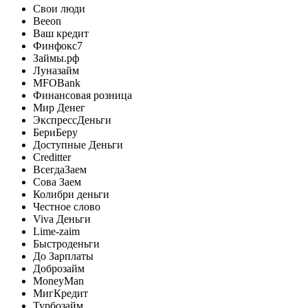
Свои люди
Beeon
Ваш кредит
Финфокс7
Займы.рф
Луназайм
MFOBank
Финансовая розница
Мир Денег
ЭкспрессДеньги
БериБеру
Доступные Деньги
Creditter
ВсегдаЗаем
Сова Заем
Колибри деньги
Честное слово
Viva Деньги
Lime-zaim
Быстроденьги
До Зарплаты
Доброзайм
MoneyMan
МигКредит
Турбозайм