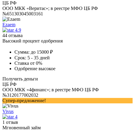
ЦБ РФ
ООО МКК «Веритас»; в реестре МФО ЦБ РФ
№651303045003161
Ezaem
4.9
44 отзыва
Высокий процент одобрения
Сумма:
до 15000 ₽
Срок:
5 - 35 дней
Ставка
от 0%
Одобрение
высокое
Получить деньги
ЦБ РФ
ООО МКК «4финанс»; в реестре МФО ЦБ РФ
№3120177002032
Супер-предложение!
Vivus
4
1 отзыв
Мгновенный займ