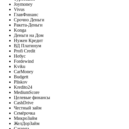
Joymoney
Vivus
ГлавФинанс
Срочно Деньги
Ракета-Деньги
Konga
Деньги на Дом
Нужен Кредит
ВД Платинум
Profi Credit
Небус
Fordewind
Kviku
CarMoney
Budgett
Pliskov
Kredito24
MediumScore
Целевые финансы
CashDrive
Честный займ
Семёрочка
МикроЗайм
ЖелДорЗайм
Caranga