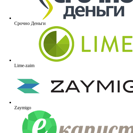
Срочно Деньги
Lime-zaim
Zaymigo