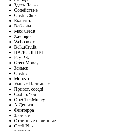
Здесь Легко
Содействие
Credit Club
Екапуста
Вебзайм
Max Credit
Zaymigo
Webbankir
BelkaCredit
НАДО ДЕНЕГ
Pay P.S.
GreenMoney
Займер
Credit7
Moneza
Умные Наличные
Привет, сосед!
CashToYou
OneClickMoney
А Деньги
Финтерра
Забирай
Отличные наличные
CreditPlus