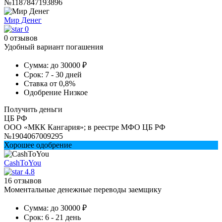
№1187847193896
Мир Денег
0
0 отзывов
Удобный вариант погашения
Сумма:
до 30000 ₽
Срок:
7 - 30 дней
Ставка
от 0,8%
Одобрение
Низкое
Получить деньги
ЦБ РФ
ООО «МКК Кангария»; в реестре МФО ЦБ РФ
№1904067009295
Хорошее одобрение
CashToYou
4.8
16 отзывов
Моментальные денежные переводы заемщику
Сумма:
до 30000 ₽
Срок:
6 - 21 день