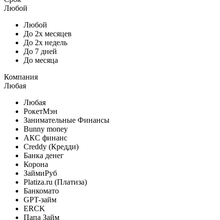
Любой
Любой
До 2х месяцев
До 2х недель
До 7 дней
До месяца
Компания
Любая
Любая
РокетМэн
Занимательные Финансы
Bunny money
АКС финанс
Creddy (Кредди)
Банка денег
Корона
ЗаймиРуб
Platiza.ru (Платиза)
Банкомато
GPT-займ
ERCK
Папа Займ