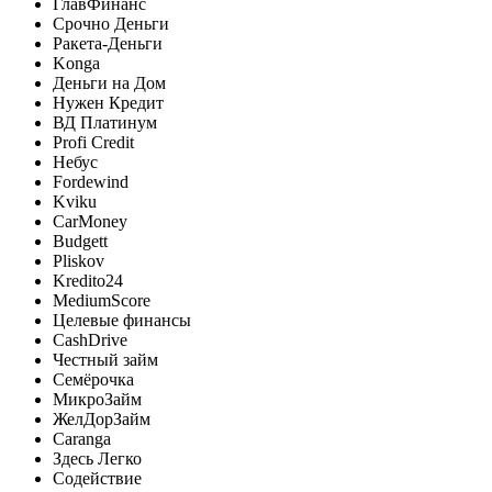
ГлавФинанс
Срочно Деньги
Ракета-Деньги
Konga
Деньги на Дом
Нужен Кредит
ВД Платинум
Profi Credit
Небус
Fordewind
Kviku
CarMoney
Budgett
Pliskov
Kredito24
MediumScore
Целевые финансы
CashDrive
Честный займ
Семёрочка
МикроЗайм
ЖелДорЗайм
Caranga
Здесь Легко
Содействие