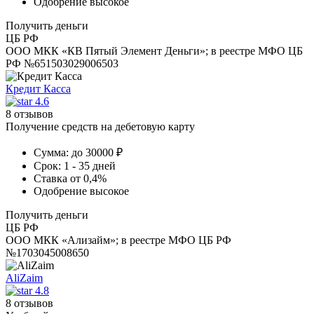
Одобрение
высокое
Получить деньги
ЦБ РФ
ООО МКК «КВ Пятый Элемент Деньги»; в реестре МФО ЦБ
РФ №651503029006503
Кредит Касса
4.6
8 отзывов
Получение средств на дебетовую карту
Сумма:
до 30000 ₽
Срок:
1 - 35 дней
Ставка
от 0,4%
Одобрение
высокое
Получить деньги
ЦБ РФ
ООО МКК «Ализайм»; в реестре МФО ЦБ РФ
№1703045008650
AliZaim
4.8
8 отзывов