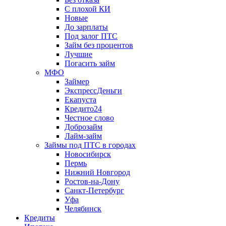
С плохой КИ
Новые
До зарплаты
Под залог ПТС
Займ без процентов
Лучшие
Погасить займ
МФО
Займер
ЭкспрессДеньги
Екапуста
Кредито24
Честное слово
Доброзайм
Лайм-займ
Займы под ПТС в городах
Новосибирск
Пермь
Нижний Новгород
Ростов-на-Дону
Санкт-Петербург
Уфа
Челябинск
Кредиты