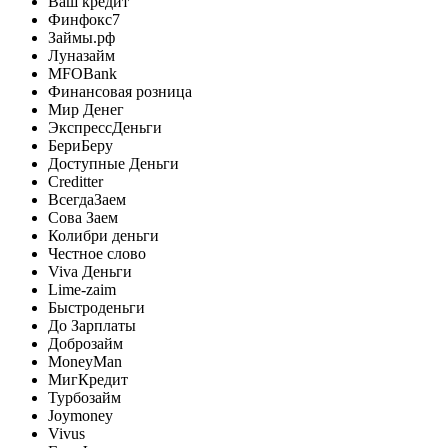
Ваш кредит
Финфокс7
Займы.рф
Луназайм
MFOBank
Финансовая розница
Мир Денег
ЭкспрессДеньги
БериБеру
Доступные Деньги
Creditter
ВсегдаЗаем
Сова Заем
Колибри деньги
Честное слово
Viva Деньги
Lime-zaim
Быстроденьги
До Зарплаты
Доброзайм
MoneyMan
МигКредит
Турбозайм
Joymoney
Vivus