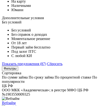
На карту
Наличными
Юмани
Дополнительные условия
Без условий
Без условий
Без справок о доходах
Моментальное решение
От 18 лет
Первый займ бесплатно
Под залог ПТС
С любой КИ
Показать предложения (87)
Сбросить
Фильтры
Сортировка
По сумме займа
По сроку займа
По процентной ставке
По
популярности
ЦБ РФ
ООО МКК «Академическая»; в реестре МФО ЦБ РФ
№1903550009325
Вебзайм