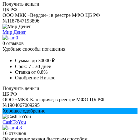
Получить деньги
ЦБ РФ
ООО МКК «Вердон»; в реестре МФО ЦБ РФ
№1187847193896
Мир Денег
0
0 отзывов
Удобные способы погашения
Сумма:
до 30000 ₽
Срок:
7 - 30 дней
Ставка
от 0,8%
Одобрение
Низкое
Получить деньги
ЦБ РФ
ООО «МКК Кангария»; в реестре МФО ЦБ РФ
№1904067009295
Хорошее одобрение
CashToYou
4.8
16 отзывов
Оформление заявки быстрым способом