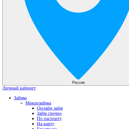
Россия
Личный кабинет
Займы
Микрозаймы
Онлайн займ
Займ срочно
По паспорту
На карту
Без отказа