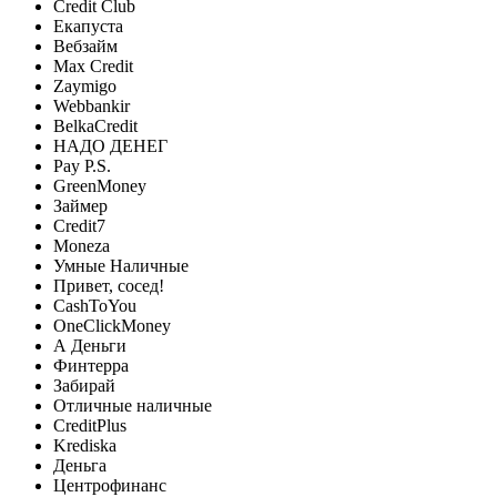
Credit Club
Екапуста
Вебзайм
Max Credit
Zaymigo
Webbankir
BelkaCredit
НАДО ДЕНЕГ
Pay P.S.
GreenMoney
Займер
Credit7
Moneza
Умные Наличные
Привет, сосед!
CashToYou
OneClickMoney
А Деньги
Финтерра
Забирай
Отличные наличные
CreditPlus
Krediska
Деньга
Центрофинанс