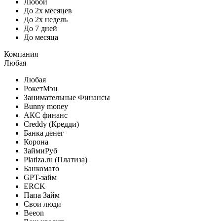
Любой
До 2х месяцев
До 2х недель
До 7 дней
До месяца
Компания
Любая
Любая
РокетМэн
Занимательные Финансы
Bunny money
АКС финанс
Creddy (Кредди)
Банка денег
Корона
ЗаймиРуб
Platiza.ru (Платиза)
Банкомато
GPT-займ
ERCK
Папа Займ
Свои люди
Beeon