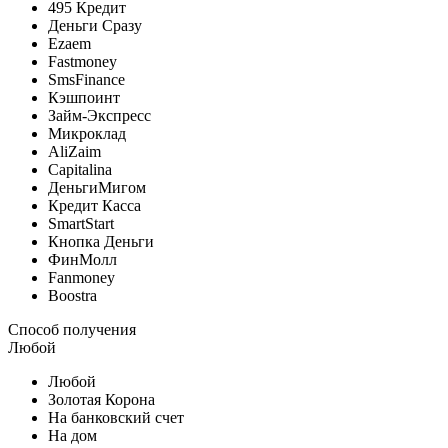
495 Кредит
Деньги Сразу
Ezaem
Fastmoney
SmsFinance
Кэшпоинт
Займ-Экспресс
Микроклад
AliZaim
Capitalina
ДеньгиМигом
Кредит Касса
SmartStart
Кнопка Деньги
ФинМолл
Fanmoney
Boostra
Способ получения
Любой
Любой
Золотая Корона
На банковский счет
На дом