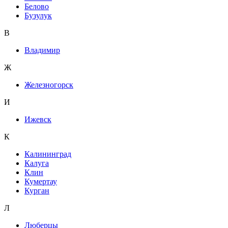
Белово
Бузулук
В
Владимир
Ж
Железногорск
И
Ижевск
К
Калининград
Калуга
Клин
Кумертау
Курган
Л
Люберцы