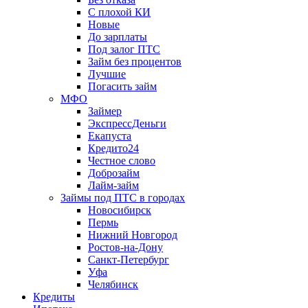
С плохой КИ
Новые
До зарплаты
Под залог ПТС
Займ без процентов
Лучшие
Погасить займ
МФО
Займер
ЭкспрессДеньги
Екапуста
Кредито24
Честное слово
Доброзайм
Лайм-займ
Займы под ПТС в городах
Новосибирск
Пермь
Нижний Новгород
Ростов-на-Дону
Санкт-Петербург
Уфа
Челябинск
Кредиты