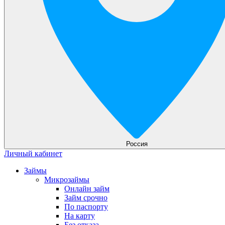
Россия
Личный кабинет
Займы
Микрозаймы
Онлайн займ
Займ срочно
По паспорту
На карту
Без отказа