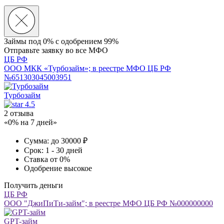
Займы под 0% с
одобрением 99%
Отправьте заявку во все МФО
ЦБ РФ
ООО МКК «Турбозайм»; в реестре МФО ЦБ РФ
№651303045003951
Турбозайм
4.5
2 отзыва
«0% на 7 дней»
Сумма:
до 30000 ₽
Срок:
1 - 30 дней
Ставка
от 0%
Одобрение
высокое
Получить деньги
ЦБ РФ
ООО "ДжиПиТи-займ"; в реестре МФО ЦБ РФ №000000000
GPT-займ