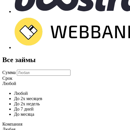
Все займы
Сумма
Срок
Любой
Любой
До 2х месяцев
До 2х недель
До 7 дней
До месяца
Компания
Любая