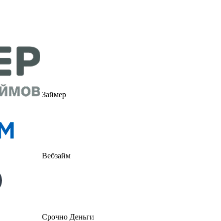
Займер
Вебзайм
Срочно Деньги