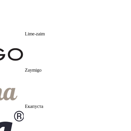
Lime-zaim
Zaymigo
Екапуста