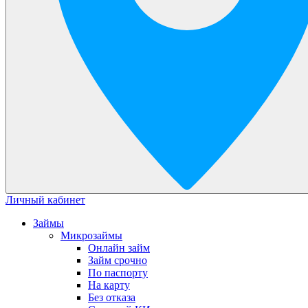
Личный кабинет
Займы
Микрозаймы
Онлайн займ
Займ срочно
По паспорту
На карту
Без отказа