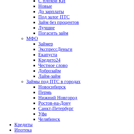
С плохой КИ
Новые
До зарплаты
Под залог ПТС
Займ без процентов
Лучшие
Погасить займ
МФО
Займер
ЭкспрессДеньги
Екапуста
Кредито24
Честное слово
Доброзайм
Лайм-займ
Займы под ПТС в городах
Новосибирск
Пермь
Нижний Новгород
Ростов-на-Дону
Санкт-Петербург
Уфа
Челябинск
Кредиты
Ипотека