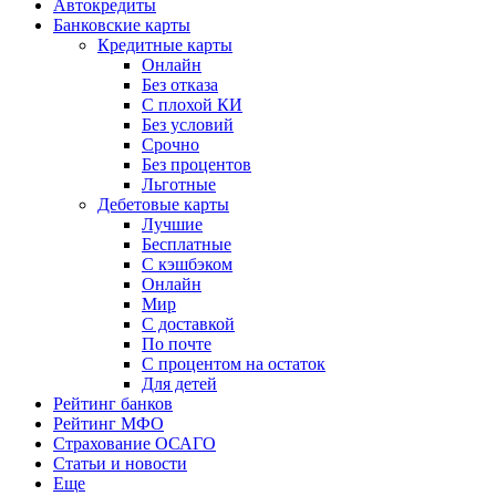
Автокредиты
Банковские карты
Кредитные карты
Онлайн
Без отказа
С плохой КИ
Без условий
Срочно
Без процентов
Льготные
Дебетовые карты
Лучшие
Бесплатные
С кэшбэком
Онлайн
Мир
С доставкой
По почте
С процентом на остаток
Для детей
Рейтинг банков
Рейтинг МФО
Страхование ОСАГО
Статьи и новости
Еще