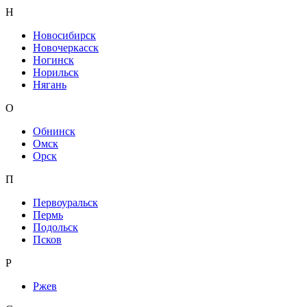
Н
Новосибирск
Новочеркасск
Ногинск
Норильск
Нягань
О
Обнинск
Омск
Орск
П
Первоуральск
Пермь
Подольск
Псков
Р
Ржев