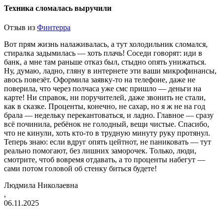
Техника сломалась выручили
Отзыв из
Финтерра
Вот прям жизнь налаживалась, а тут холодильник сломался,
стиралка задымилась — хоть плачь! Соседи говорят: иди в
банк, а мне там раньше отказ был, стыдно опять унижаться.
Ну, думаю, ладно, гляну в интернете эти ваши микрофинансы,
авось повезёт. Оформила заявку-то на телефоне, даже не
поверила, что через полчаса уже смс пришло — деньги на
карте! Ни справок, ни поручителей, даже звонить не стали,
как в сказке. Проценты, конечно, не сахар, но я ж не на год
брала — недельку перекантоваться, и ладно. Главное — сразу
всё починила, ребёнок не голодный, вещи чистые. Спасибо,
что не кинули, хоть кто-то в трудную минуту руку протянул.
Теперь знаю: если вдруг опять цейтнот, не
паниковать — тут
реально помогают, без лишних заморочек. Только, люди,
смотрите, чтоб вовремя отдавать, а то проценты набегут —
сами потом головой об стенку биться будете!
Людмила Николаевна
,
06.11.2025