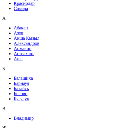
Краснодар
Самара
А
Абакан
Азов
Акша Кызыл
Александров
Армавир
Астрахань
Аша
Б
Балашиха
Барнаул
Батайск
Белово
Бузулук
В
Владимир
Ж