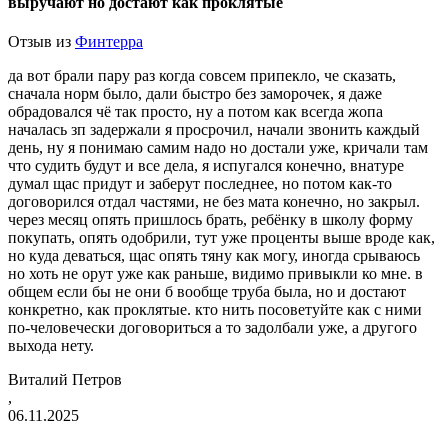
выручают но достают как проклятые
Отзыв из
Финтерра
да вот брали пару раз когда совсем припекло, че сказать,
сначала норм было, дали быстро без заморочек, я даже
обрадовался чё так просто, ну а потом как всегда жопа
началась зп задержали я просрочил, начали звонить каждый
день, ну я понимаю самим надо но достали уже, кричали там
что судить будут и все дела, я испугался конечно, внатуре
думал щас придут и заберут последнее, но потом как-то
договорился отдал частями, не без мата конечно, но закрыл.
через месяц опять пришлось брать, ребёнку в школу форму
покупать, опять одобрили, тут уже проценты выше вроде как,
но куда деваться, щас опять тяну как могу, иногда срываюсь
но хоть не орут уже как
раньше, видимо привыкли ко мне. в
общем если бы не они б вообще труба была, но и достают
конкретно, как проклятые. кто нить посоветуйте как с ними
по-человечески договориться а то задолбали уже, а другого
выхода нету.
Виталий Петров
,
06.11.2025