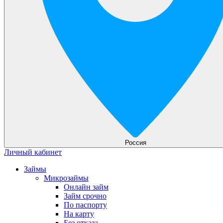
Россия
Личный кабинет
Займы
Микрозаймы
Онлайн займ
Займ срочно
По паспорту
На карту
Без отказа