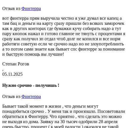
Отзыв из
Финтерра
вот финтерра прям выручила честно я уже думал все капец а
там бац и деньги на карту сразу пришли без всяких заморочек
как в других конторах где бумажки кучу собирать надо а тут
пару кнопок нажал и готово главное не тянуть с процентами я
сразу как получил зп отдал чтоб долг не копился и все норм
работяги советую если че срочно надо но не злоупотреблинть
а то потом сами знаете как бывает спс финтерре за понимание
и быструю помощь вы лучшие!
Степан Рогов
,
05.11.2025
Нужно срочно - получишь !
Отзыв из
Финтерра
Бывает такой момент в жизни , что деньги могут
понадобиться срочно . У меня так и произошло. Посоветовали
обратиться в Финтерру. Что приятно , что сделать это можно
не выходя из дома. Заявку на 30 тысяч одобрили 28 апреля
очень быстро, процент ( к моей радости ) оказался не такой