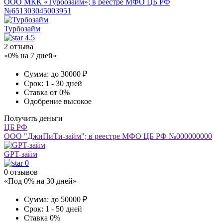
ООО МКК «Турбозайм»; в реестре МФО ЦБ РФ
№651303045003951
Турбозайм
4.5
2 отзыва
«0% на 7 дней»
Сумма:
до 30000 ₽
Срок:
1 - 30 дней
Ставка
от 0%
Одобрение
высокое
Получить деньги
ЦБ РФ
ООО "ДжиПиТи-займ"; в реестре МФО ЦБ РФ №000000000
GPT-займ
0
0 отзывов
«Под 0% на 30 дней»
Сумма:
до 50000 ₽
Срок:
1 - 50 дней
Ставка
0%