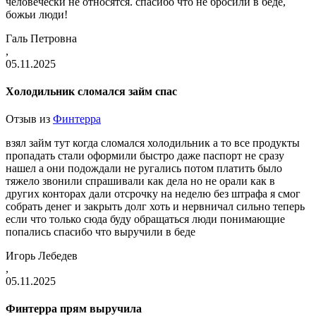
человечески не относятся. спасибо что не бросили в беде,
божьи люди!
Галь Петровна
,
05.11.2025
Холодильник сломался займ спас
Отзыв из
Финтерра
взял займ тут когда сломался холодильник а то все продукты
пропадать стали оформили быстро даже паспорт не сразу
нашел а они подождали не ругались потом платить было
тяжело звонили спрашивали как дела но не орали как в
других конторах дали отсрочку на неделю без штрафа я смог
собрать денег и закрыть долг хоть и нервничал сильно теперь
если что только сюда буду обращаться люди понимающие
попались спасибо что выручили в беде
Игорь Лебедев
,
05.11.2025
Финтерра прям выручила