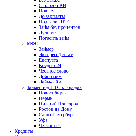
С плохой КИ
Новые
До зарплаты
Под залог ПТС
Займ без процентов
Лучшие
Погасить займ
МФО
Займер
ЭкспрессДеньги
Екапуста
Кредито24
Честное слово
Доброзайм
Лайм-займ
Займы под ПТС в городах
Новосибирск
Пермь
Нижний Новгород
Ростов-на-Дону
Санкт-Петербург
Уфа
Челябинск
Кредиты