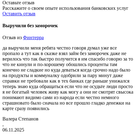
Оставьте отзыв
Расскажите о своем опыте использования банковских услуг
Оставить отзыв
Выручили без заморочек
Отзыв из
Финтерра
да выручили меня ребята честно говоря думал уже все
пропало а тут как в сказке взял займ без заморочек даже не
верилось что так быстро получится я им спасибо говорю за то
что не кинули и по-хорошему обошлись проценты там
конечно не сладкие но куда деваться когда срочно надо было
на продукты и коммуналку одобрили за пару минут даже
справки не требовали как в тех банках где раньше унижался
теперь знаю куда обращаться если что не осудьте люди просто
я не богатый человек живу как могу а они не смотрят свысока
понимают видимо сами из народа если честно немного
страшновато было сначала но все прошло гладко денежки на
карте сразу
появились
Валера Степанов
,
06.11.2025