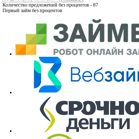
Количество предложений без процентов -
87
Первый займ без процентов