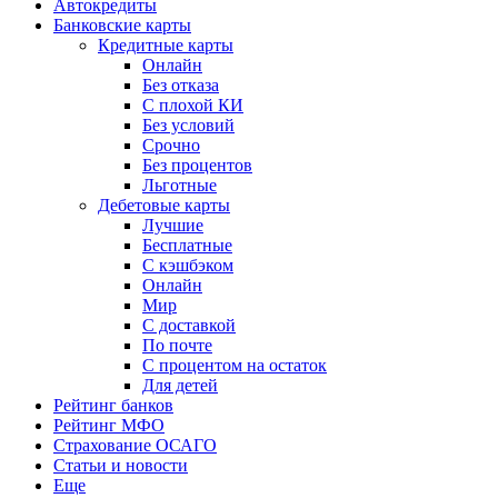
Автокредиты
Банковские карты
Кредитные карты
Онлайн
Без отказа
С плохой КИ
Без условий
Срочно
Без процентов
Льготные
Дебетовые карты
Лучшие
Бесплатные
С кэшбэком
Онлайн
Мир
С доставкой
По почте
С процентом на остаток
Для детей
Рейтинг банков
Рейтинг МФО
Страхование ОСАГО
Статьи и новости
Еще