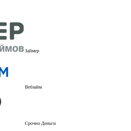
Займер
Вебзайм
Срочно Деньги