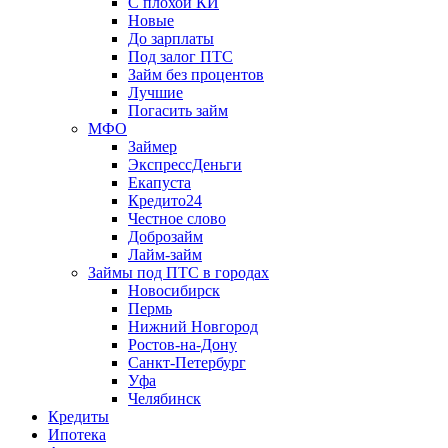
С плохой КИ
Новые
До зарплаты
Под залог ПТС
Займ без процентов
Лучшие
Погасить займ
МФО
Займер
ЭкспрессДеньги
Екапуста
Кредито24
Честное слово
Доброзайм
Лайм-займ
Займы под ПТС в городах
Новосибирск
Пермь
Нижний Новгород
Ростов-на-Дону
Санкт-Петербург
Уфа
Челябинск
Кредиты
Ипотека