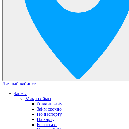
Личный кабинет
Займы
Микрозаймы
Онлайн займ
Займ срочно
По паспорту
На карту
Без отказа