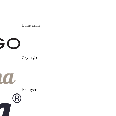
Lime-zaim
Zaymigo
Екапуста