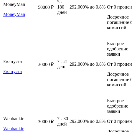
5 -
MoneyMan
180
292.000%
до 0.8%
От 0 процен
50000 ₽
дней
MoneyMan
Досрочное
погашение б
комиссий
Быстрое
одобрение
заявки
Екапуста
7 - 21
292.000%
до 0.8%
От 0 процен
30000 ₽
день
Екапуста
Досрочное
погашение б
комиссий
Быстрое
одобрение
заявки
Webbankir
7 - 30
292.000%
до 0.8%
От 0 процен
30000 ₽
дней
Webbankir
Досрочное