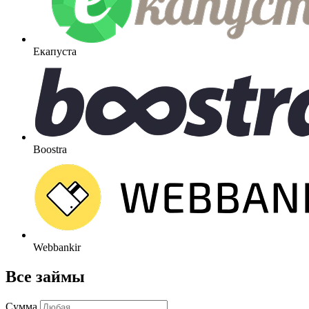
Екапуста
Boostra
Webbankir
Все займы
Сумма