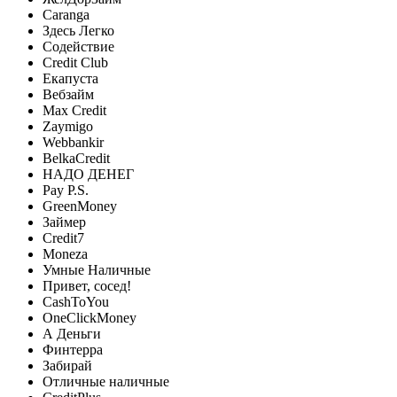
Caranga
Здесь Легко
Содействие
Credit Club
Екапуста
Вебзайм
Max Credit
Zaymigo
Webbankir
BelkaCredit
НАДО ДЕНЕГ
Pay P.S.
GreenMoney
Займер
Credit7
Moneza
Умные Наличные
Привет, сосед!
CashToYou
OneClickMoney
А Деньги
Финтерра
Забирай
Отличные наличные