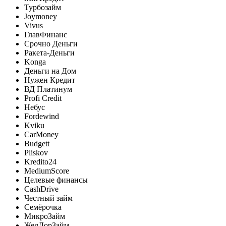
Турбозайм
Joymoney
Vivus
ГлавФинанс
Срочно Деньги
Ракета-Деньги
Konga
Деньги на Дом
Нужен Кредит
ВД Платинум
Profi Credit
Небус
Fordewind
Kviku
CarMoney
Budgett
Pliskov
Kredito24
MediumScore
Целевые финансы
CashDrive
Честный займ
Семёрочка
МикроЗайм
ЖелДорЗайм