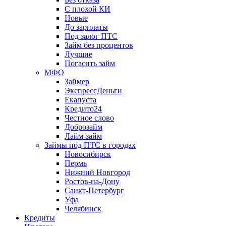
С плохой КИ
Новые
До зарплаты
Под залог ПТС
Займ без процентов
Лучшие
Погасить займ
МФО
Займер
ЭкспрессДеньги
Екапуста
Кредито24
Честное слово
Доброзайм
Лайм-займ
Займы под ПТС в городах
Новосибирск
Пермь
Нижний Новгород
Ростов-на-Дону
Санкт-Петербург
Уфа
Челябинск
Кредиты