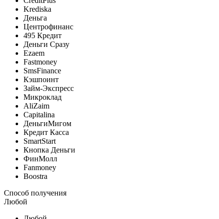
CreditPlus
Krediska
Деньга
Центрофинанс
495 Кредит
Деньги Сразу
Ezaem
Fastmoney
SmsFinance
Кэшпоинт
Займ-Экспресс
Микроклад
AliZaim
Capitalina
ДеньгиМигом
Кредит Касса
SmartStart
Кнопка Деньги
ФинМолл
Fanmoney
Boostra
Способ получения
Любой
Любой