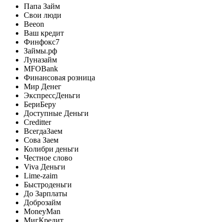
Папа Займ
Свои люди
Beeon
Ваш кредит
Финфокс7
Займы.рф
Луназайм
MFOBank
Финансовая розница
Мир Денег
ЭкспрессДеньги
БериБеру
Доступные Деньги
Creditter
ВсегдаЗаем
Сова Заем
Колибри деньги
Честное слово
Viva Деньги
Lime-zaim
Быстроденьги
До Зарплаты
Доброзайм
MoneyMan
МигКредит