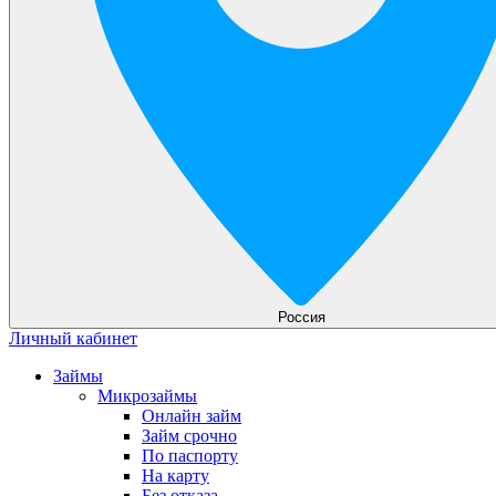
Россия
Личный кабинет
Займы
Микрозаймы
Онлайн займ
Займ срочно
По паспорту
На карту
Без отказа