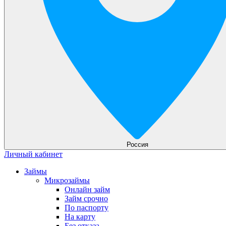
Россия
Личный кабинет
Займы
Микрозаймы
Онлайн займ
Займ срочно
По паспорту
На карту
Без отказа