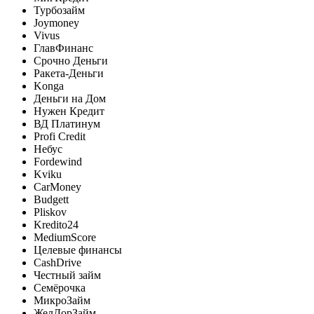
Турбозайм
Joymoney
Vivus
ГлавФинанс
Срочно Деньги
Ракета-Деньги
Konga
Деньги на Дом
Нужен Кредит
ВД Платинум
Profi Credit
Небус
Fordewind
Kviku
CarMoney
Budgett
Pliskov
Kredito24
MediumScore
Целевые финансы
CashDrive
Честный займ
Семёрочка
МикроЗайм
ЖелДорЗайм