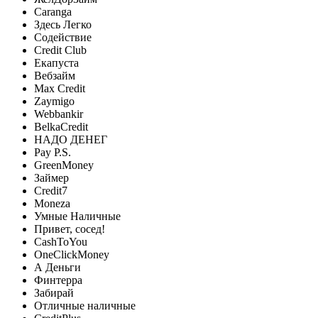
Caranga
Здесь Легко
Содействие
Credit Club
Екапуста
Вебзайм
Max Credit
Zaymigo
Webbankir
BelkaCredit
НАДО ДЕНЕГ
Pay P.S.
GreenMoney
Займер
Credit7
Moneza
Умные Наличные
Привет, сосед!
CashToYou
OneClickMoney
А Деньги
Финтерра
Забирай
Отличные наличные