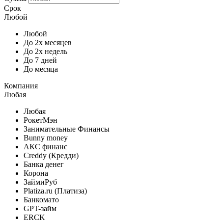
Срок
Любой
Любой
До 2х месяцев
До 2х недель
До 7 дней
До месяца
Компания
Любая
Любая
РокетМэн
Занимательные Финансы
Bunny money
АКС финанс
Creddy (Кредди)
Банка денег
Корона
ЗаймиРуб
Platiza.ru (Платиза)
Банкомато
GPT-займ
ERCK