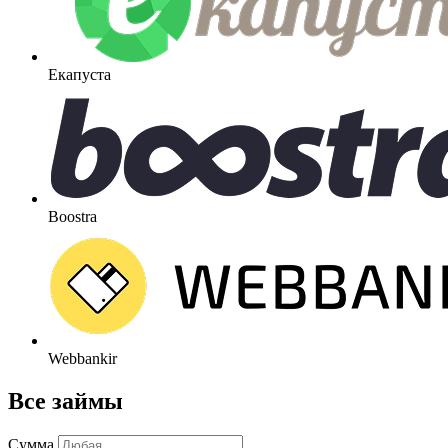
Екапуста
Boostra
Webbankir
Все займы
Сумма