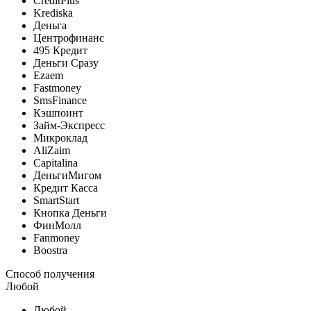
CreditPlus
Krediska
Деньга
Центрофинанс
495 Кредит
Деньги Сразу
Ezaem
Fastmoney
SmsFinance
Кэшпоинт
Займ-Экспресс
Микроклад
AliZaim
Capitalina
ДеньгиМигом
Кредит Касса
SmartStart
Кнопка Деньги
ФинМолл
Fanmoney
Boostra
Способ получения
Любой
Любой