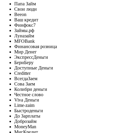
Папа Займ
Свои люди
Beeon
Ваш кредит
Финфокс7
Займы.рф
Луназайм
MFOBank
Финансовая розница
Мир Денег
ЭкспрессДеньги
БериБеру
Доступные Деньги
Creditter
ВсегдаЗаем
Сова Заем
Колибри деньги
Честное слово
Viva Деньги
Lime-zaim
Быстроденьги
До Зарплаты
Доброзайм
MoneyMan
МигКредит