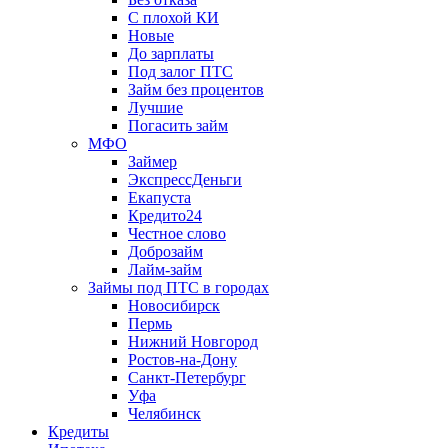
С плохой КИ
Новые
До зарплаты
Под залог ПТС
Займ без процентов
Лучшие
Погасить займ
МФО
Займер
ЭкспрессДеньги
Екапуста
Кредито24
Честное слово
Доброзайм
Лайм-займ
Займы под ПТС в городах
Новосибирск
Пермь
Нижний Новгород
Ростов-на-Дону
Санкт-Петербург
Уфа
Челябинск
Кредиты