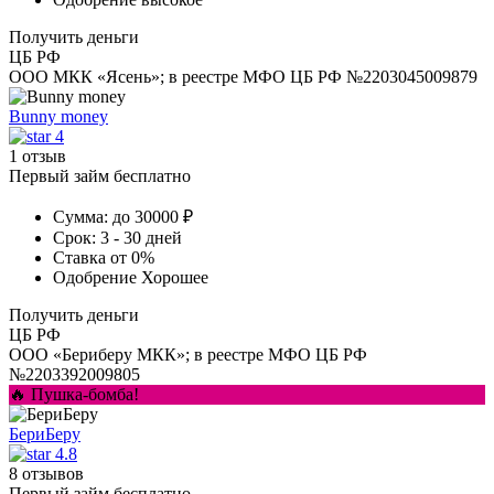
Получить деньги
ЦБ РФ
ООО МКК «Ясень»; в реестре МФО ЦБ РФ №2203045009879
Bunny money
4
1 отзыв
Первый займ бесплатно
Сумма:
до 30000 ₽
Срок:
3 - 30 дней
Ставка
от 0%
Одобрение
Хорошее
Получить деньги
ЦБ РФ
ООО «Бериберу МКК»; в реестре МФО ЦБ РФ
№2203392009805
🔥 Пушка-бомба!
БериБеру
4.8
8 отзывов
Первый займ бесплатно