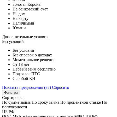
Золотая Корона
На банковский счет
На дом
На карту
Наличными
Юмани
Дополнительные условия
Без условий
Без условий
Без справок о доходах
Моментальное решение
От 18 лет
Первый займ бесплатно
Под залог ПТС
С любой КИ
Показать предложения (87)
Сбросить
Фильтры
Сортировка
По сумме займа
По сроку займа
По процентной ставке
По
популярности
ЦБ РФ
ООО МКК «Академическая»; в реестре МФО ЦБ РФ