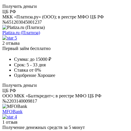
Получить деньги
ЦБ РФ
МКК «Платиза.ру» (ООО); в реестре МФО ЦБ РФ
№651203045001237
Platiza.ru (Платиза)
5
2 отзыва
Первый займ бесплатно
Сумма:
до 15000 ₽
Срок:
5 - 33 дня
Ставка
от 0%
Одобрение
Хорошее
Получить деньги
ЦБ РФ
ООО МКК «Балткредит»; в реестре МФО ЦБ РФ
№2203140009817
MFOBank
4
1 отзыв
Получение денежных средств за 5 минут