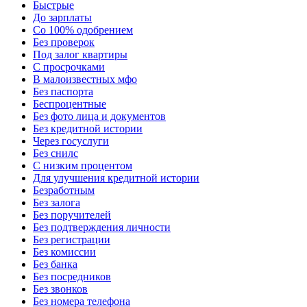
Быстрые
До зарплаты
Со 100% одобрением
Без проверок
Под залог квартиры
С просрочками
В малоизвестных мфо
Без паспорта
Беспроцентные
Без фото лица и документов
Без кредитной истории
Через госуслуги
Без снилс
С низким процентом
Для улучшения кредитной истории
Безработным
Без залога
Без поручителей
Без подтверждения личности
Без регистрации
Без комиссии
Без банка
Без посредников
Без звонков
Без номера телефона