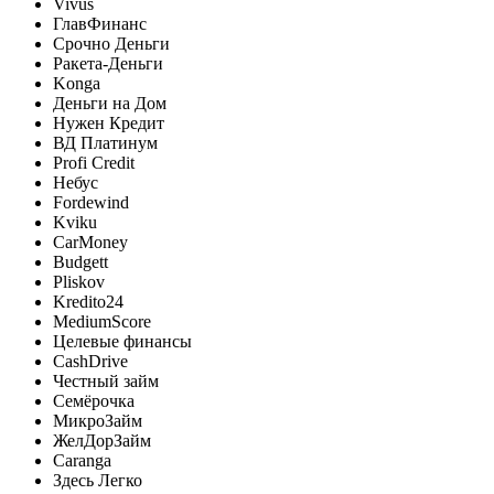
Vivus
ГлавФинанс
Срочно Деньги
Ракета-Деньги
Konga
Деньги на Дом
Нужен Кредит
ВД Платинум
Profi Credit
Небус
Fordewind
Kviku
CarMoney
Budgett
Pliskov
Kredito24
MediumScore
Целевые финансы
CashDrive
Честный займ
Семёрочка
МикроЗайм
ЖелДорЗайм
Caranga
Здесь Легко