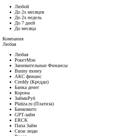
Любой
До 2х месяцев
До 2х недель
До 7 дней
До месяца
Компания
Любая
Любая
РокетМэн
Занимательные Финансы
Bunny money
АКС финанс
Creddy (Кредди)
Банка денег
Корона
ЗаймиРуб
Platiza.ru (Платиза)
Банкомато
GPT-займ
ERCK
Папа Займ
Свои люди