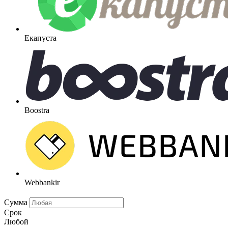
Екапуста
Boostra
Webbankir
Сумма
Срок
Любой