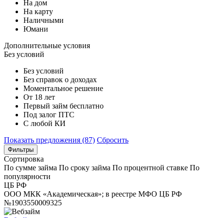
На дом
На карту
Наличными
Юмани
Дополнительные условия
Без условий
Без условий
Без справок о доходах
Моментальное решение
От 18 лет
Первый займ бесплатно
Под залог ПТС
С любой КИ
Показать предложения (87)
Сбросить
Фильтры
Сортировка
По сумме займа
По сроку займа
По процентной ставке
По
популярности
ЦБ РФ
ООО МКК «Академическая»; в реестре МФО ЦБ РФ
№1903550009325