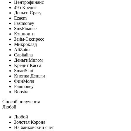
Центрофинанс
495 Кредит
Деньги Сразу
Ezaem
Fastmoney
SmsFinance
Кэшпоинт
Займ-Экспресс
Микроклад
AliZaim
Capitalina
ДеньгиМигом
Кредит Касса
SmartStart
Кнопка Деньги
ФинМолл
Fanmoney
Boostra
Способ получения
Любой
Любой
Золотая Корона
На банковский счет