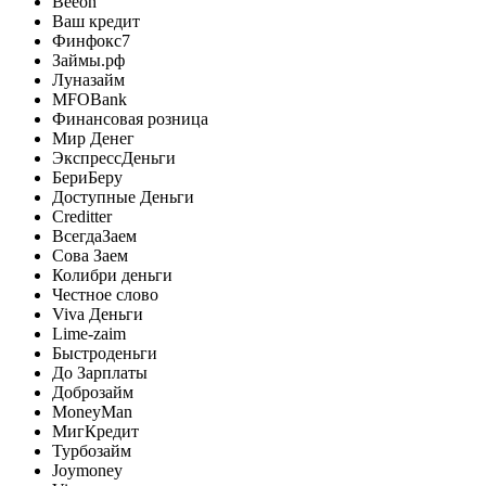
Beeon
Ваш кредит
Финфокс7
Займы.рф
Луназайм
MFOBank
Финансовая розница
Мир Денег
ЭкспрессДеньги
БериБеру
Доступные Деньги
Creditter
ВсегдаЗаем
Сова Заем
Колибри деньги
Честное слово
Viva Деньги
Lime-zaim
Быстроденьги
До Зарплаты
Доброзайм
MoneyMan
МигКредит
Турбозайм
Joymoney