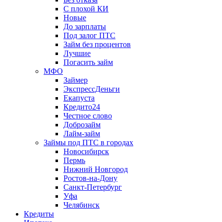
С плохой КИ
Новые
До зарплаты
Под залог ПТС
Займ без процентов
Лучшие
Погасить займ
МФО
Займер
ЭкспрессДеньги
Екапуста
Кредито24
Честное слово
Доброзайм
Лайм-займ
Займы под ПТС в городах
Новосибирск
Пермь
Нижний Новгород
Ростов-на-Дону
Санкт-Петербург
Уфа
Челябинск
Кредиты