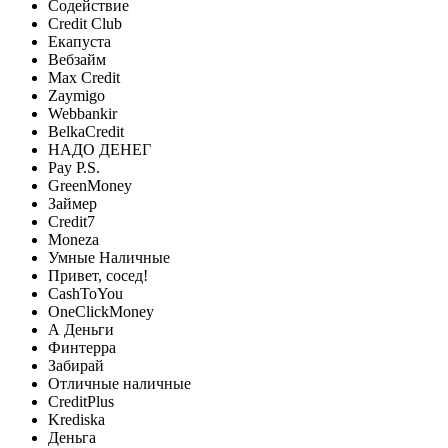
Содействие
Credit Club
Екапуста
Вебзайм
Max Credit
Zaymigo
Webbankir
BelkaCredit
НАДО ДЕНЕГ
Pay P.S.
GreenMoney
Займер
Credit7
Moneza
Умные Наличные
Привет, сосед!
CashToYou
OneClickMoney
А Деньги
Финтерра
Забирай
Отличные наличные
CreditPlus
Krediska
Деньга