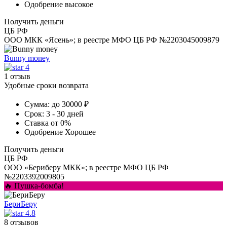
Одобрение
высокое
Получить деньги
ЦБ РФ
ООО МКК «Ясень»; в реестре МФО ЦБ РФ №2203045009879
Bunny money
4
1 отзыв
Удобные сроки возврата
Сумма:
до 30000 ₽
Срок:
3 - 30 дней
Ставка
от 0%
Одобрение
Хорошее
Получить деньги
ЦБ РФ
ООО «Бериберу МКК»; в реестре МФО ЦБ РФ
№2203392009805
🔥 Пушка-бомба!
БериБеру
4.8
8 отзывов