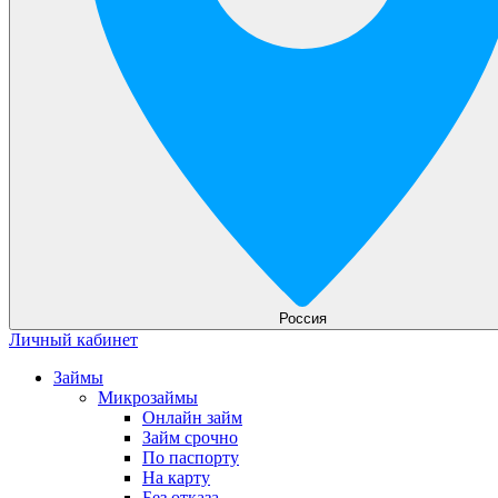
Россия
Личный кабинет
Займы
Микрозаймы
Онлайн займ
Займ срочно
По паспорту
На карту
Без отказа