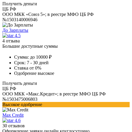
Получить деньги
ЦБ РФ
ООО МКК «Союз 5»; в реестре МФО ЦБ РФ
№1503140006946
До Зарплаты
4.5
4 отзыва
Большие доступные суммы
Сумма:
до 10000 ₽
Срок:
7 - 30 дней
Ставка
от 0%
Одобрение
высокое
Получить деньги
ЦБ РФ
ООО МКК «Макс.Кредит»; в реестре МФО ЦБ РФ
№1503475006803
Высокое одобрение
Max Credit
4.6
30 отзывов
Оформление заявки онлайн круглосуточно