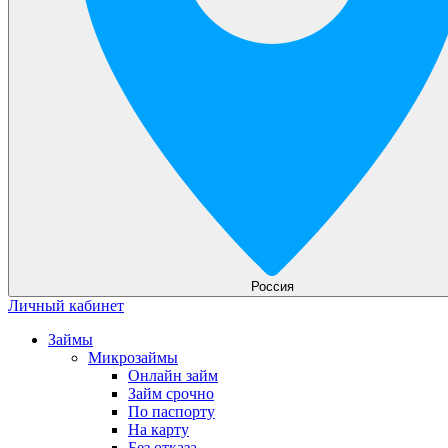
Россия
Личный кабинет
Займы
Микрозаймы
Онлайн займ
Займ срочно
По паспорту
На карту
Без отказа