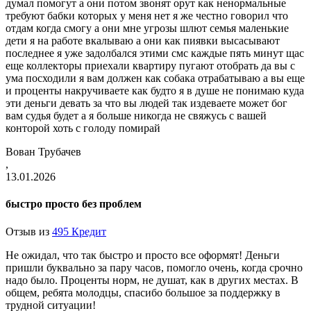
думал помогут а они потом звонят орут как ненормальные
требуют бабки которых у меня нет я же честно говорил что
отдам когда смогу а они мне угрозы шлют семья маленькие
дети я на работе вкалываю а они как пиявки высасывают
последнее я уже задолбался этими смс каждые пять минут щас
еще коллекторы приехали квартиру пугают отобрать да вы с
ума посходили я вам должен как собака отрабатываю а вы еще
и проценты накручиваете как будто я в душе не понимаю куда
эти деньги девать за что вы людей так издеваете может бог
вам судья будет а я больше никогда
не свяжусь с вашей
конторой хоть с голоду помирай
Вован Трубачев
,
13.01.2026
быстро просто без проблем
Отзыв из
495 Кредит
Не ожидал, что так быстро и просто все оформят! Деньги
пришли буквально за пару часов, помогло очень, когда срочно
надо было. Проценты норм, не душат, как в других местах. В
общем, ребята молодцы, спасибо большое за поддержку в
трудной ситуации!