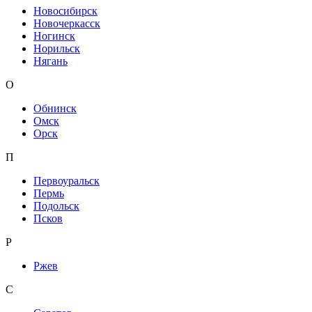
Новосибирск
Новочеркасск
Ногинск
Норильск
Нягань
О
Обнинск
Омск
Орск
П
Первоуральск
Пермь
Подольск
Псков
Р
Ржев
С