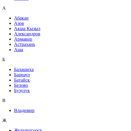
А
Абакан
Азов
Акша Кызыл
Александров
Армавир
Астрахань
Аша
Б
Балашиха
Барнаул
Батайск
Белово
Бузулук
В
Владимир
Ж
Железногорск