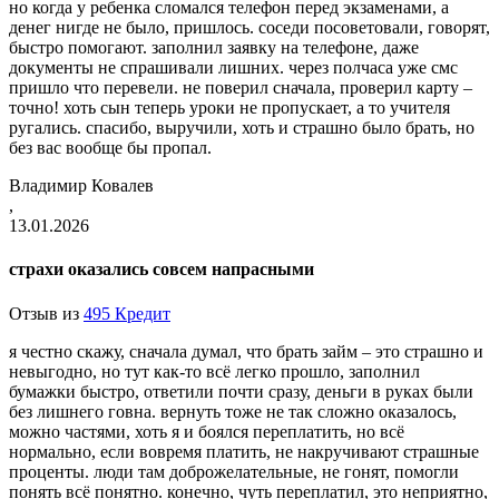
но когда у ребенка сломался телефон перед экзаменами, а
денег нигде не было, пришлось. соседи посоветовали, говорят,
быстро помогают. заполнил заявку на телефоне, даже
документы не спрашивали лишних. через полчаса уже смс
пришло что перевели. не поверил сначала, проверил карту –
точно! хоть сын теперь уроки не пропускает, а то учителя
ругались. спасибо, выручили, хоть и страшно было брать, но
без вас вообще бы пропал.
Владимир Ковалев
,
13.01.2026
страхи оказались совсем напрасными
Отзыв из
495 Кредит
я честно скажу, сначала думал, что брать займ – это страшно и
невыгодно, но тут как-то всё легко прошло, заполнил
бумажки быстро, ответили почти сразу, деньги в руках были
без лишнего говна. вернуть тоже не так сложно оказалось,
можно частями, хоть я и боялся переплатить, но всё
нормально, если вовремя платить, не накручивают страшные
проценты. люди там доброжелательные, не гонят, помогли
понять всё понятно. конечно, чуть переплатил, это неприятно,