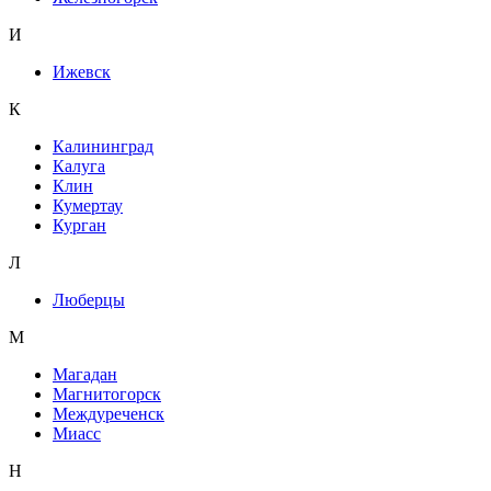
И
Ижевск
К
Калининград
Калуга
Клин
Кумертау
Курган
Л
Люберцы
М
Магадан
Магнитогорск
Междуреченск
Миасс
Н