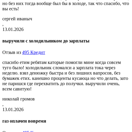
но без них тогда вообще был бы в холоде, так что спасибо, что
вы есть!
сергей иваныч
,
13.01.2026
выручили с холодильником до зарплаты
Отзыв из
495 Кредит
спасибо етим ребятам каторые помогли мине когда совсем
туго было! холодильник сломалси а зарплата тока через
неделю. взял денюжку быстра и без лишних вапросов, без
бумажек етих. канешно проценты кусаюца но что делать, зато
не паришся где перехватить до получки. выручили очень,
всем савитую!
николай громов
,
13.01.2026
газ оплачен вовремя