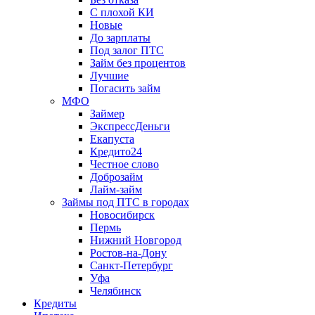
С плохой КИ
Новые
До зарплаты
Под залог ПТС
Займ без процентов
Лучшие
Погасить займ
МФО
Займер
ЭкспрессДеньги
Екапуста
Кредито24
Честное слово
Доброзайм
Лайм-займ
Займы под ПТС в городах
Новосибирск
Пермь
Нижний Новгород
Ростов-на-Дону
Санкт-Петербург
Уфа
Челябинск
Кредиты