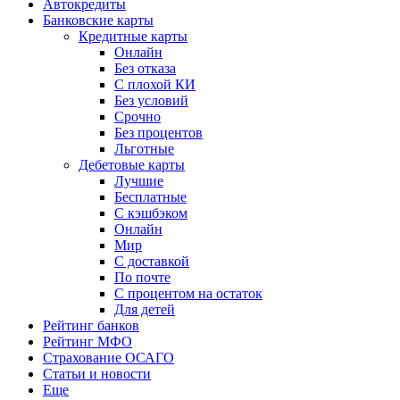
Автокредиты
Банковские карты
Кредитные карты
Онлайн
Без отказа
С плохой КИ
Без условий
Срочно
Без процентов
Льготные
Дебетовые карты
Лучшие
Бесплатные
С кэшбэком
Онлайн
Мир
С доставкой
По почте
С процентом на остаток
Для детей
Рейтинг банков
Рейтинг МФО
Страхование ОСАГО
Статьи и новости
Еще