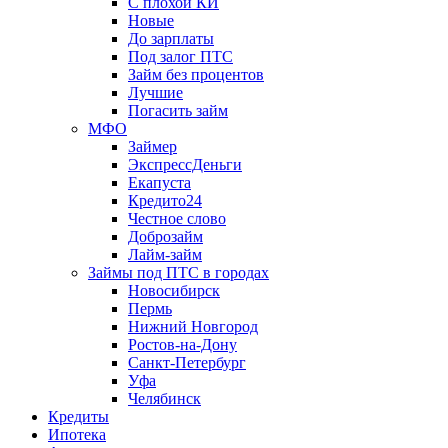
С плохой КИ
Новые
До зарплаты
Под залог ПТС
Займ без процентов
Лучшие
Погасить займ
МФО
Займер
ЭкспрессДеньги
Екапуста
Кредито24
Честное слово
Доброзайм
Лайм-займ
Займы под ПТС в городах
Новосибирск
Пермь
Нижний Новгород
Ростов-на-Дону
Санкт-Петербург
Уфа
Челябинск
Кредиты
Ипотека