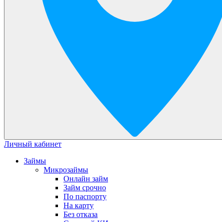
Личный кабинет
Займы
Микрозаймы
Онлайн займ
Займ срочно
По паспорту
На карту
Без отказа