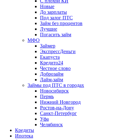
С плохой КИ
Новые
До зарплаты
Под залог ПТС
Займ без процентов
Лучшие
Погасить займ
МФО
Займер
ЭкспрессДеньги
Екапуста
Кредито24
Честное слово
Доброзайм
Лайм-займ
Займы под ПТС в городах
Новосибирск
Пермь
Нижний Новгород
Ростов-на-Дону
Санкт-Петербург
Уфа
Челябинск
Кредиты
Ипотека