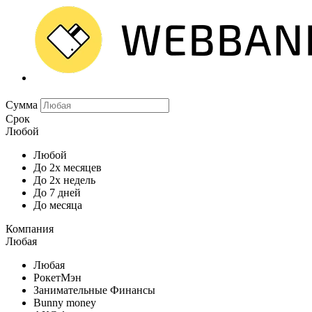
Сумма
Срок
Любой
Любой
До 2х месяцев
До 2х недель
До 7 дней
До месяца
Компания
Любая
Любая
РокетМэн
Занимательные Финансы
Bunny money