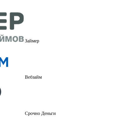
Займер
Вебзайм
Срочно Деньги