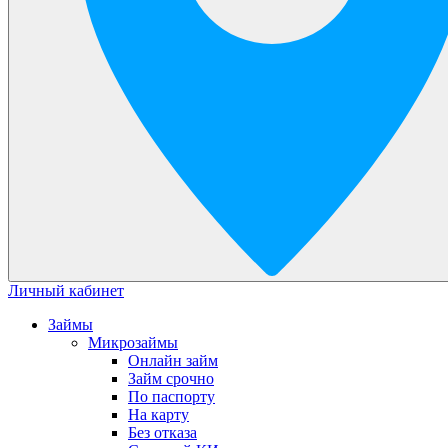
Личный кабинет
Займы
Микрозаймы
Онлайн займ
Займ срочно
По паспорту
На карту
Без отказа