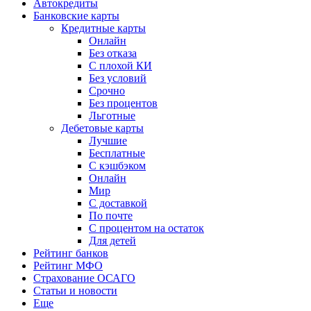
Автокредиты
Банковские карты
Кредитные карты
Онлайн
Без отказа
С плохой КИ
Без условий
Срочно
Без процентов
Льготные
Дебетовые карты
Лучшие
Бесплатные
С кэшбэком
Онлайн
Мир
С доставкой
По почте
С процентом на остаток
Для детей
Рейтинг банков
Рейтинг МФО
Страхование ОСАГО
Статьи и новости
Еще