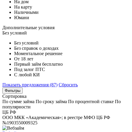
На дом
На карту
Наличными
Юмани
Дополнительные условия
Без условий
Без условий
Без справок о доходах
Моментальное решение
От 18 лет
Первый займ бесплатно
Под залог ПТС
С любой КИ
Показать предложения (87)
Сбросить
Фильтры
Сортировка
По сумме займа
По сроку займа
По процентной ставке
По
популярности
ЦБ РФ
ООО МКК «Академическая»; в реестре МФО ЦБ РФ
№1903550009325