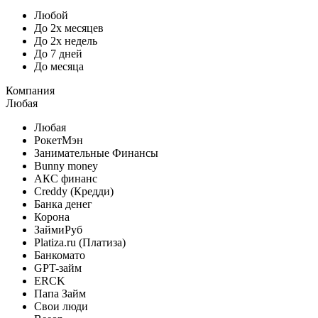
Любой
До 2х месяцев
До 2х недель
До 7 дней
До месяца
Компания
Любая
Любая
РокетМэн
Занимательные Финансы
Bunny money
АКС финанс
Creddy (Кредди)
Банка денег
Корона
ЗаймиРуб
Platiza.ru (Платиза)
Банкомато
GPT-займ
ERCK
Папа Займ
Свои люди