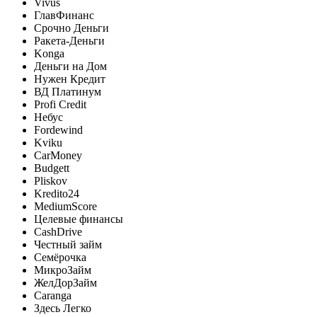
Vivus
ГлавФинанс
Срочно Деньги
Ракета-Деньги
Konga
Деньги на Дом
Нужен Кредит
ВД Платинум
Profi Credit
Небус
Fordewind
Kviku
CarMoney
Budgett
Pliskov
Kredito24
MediumScore
Целевые финансы
CashDrive
Честный займ
Семёрочка
МикроЗайм
ЖелДорЗайм
Caranga
Здесь Легко