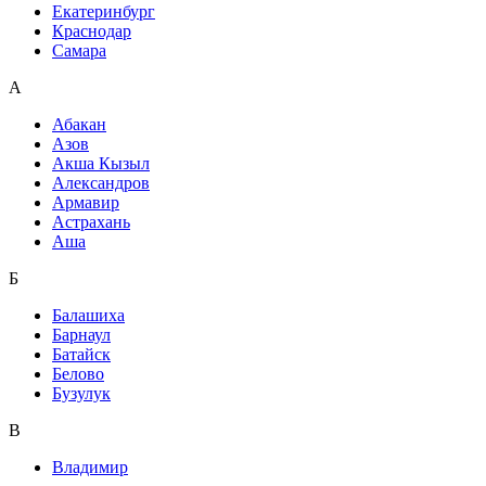
Екатеринбург
Краснодар
Самара
А
Абакан
Азов
Акша Кызыл
Александров
Армавир
Астрахань
Аша
Б
Балашиха
Барнаул
Батайск
Белово
Бузулук
В
Владимир