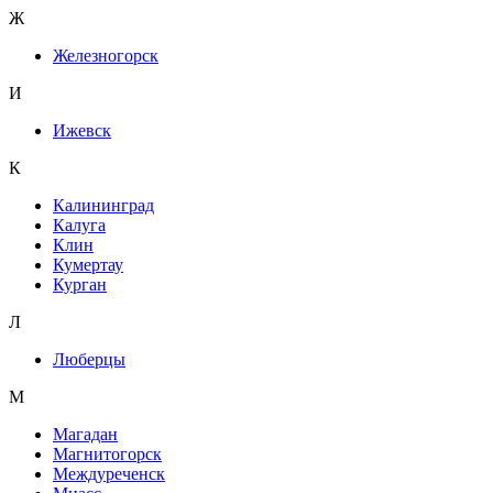
Ж
Железногорск
И
Ижевск
К
Калининград
Калуга
Клин
Кумертау
Курган
Л
Люберцы
М
Магадан
Магнитогорск
Междуреченск