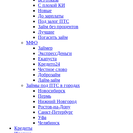
С плохой КИ
Новые
До зарплаты
Под залог ПТС
Займ без процентов
Лучшие
Погасить займ
МФО
Займер
ЭкспрессДеньги
Екапуста
Кредито24
Честное слово
Доброзайм
Лайм-займ
Займы под ПТС в городах
Новосибирск
Пермь
Нижний Новгород
Ростов-на-Дону
Санкт-Петербург
Уфа
Челябинск
Кредиты