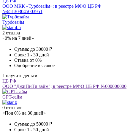
ЦБ РФ
ООО МКК «Турбозайм»; в реестре МФО ЦБ РФ
№651303045003951
Турбозайм
4.5
2 отзыва
«0% на 7 дней»
Сумма:
до 30000 ₽
Срок:
1 - 30 дней
Ставка
от 0%
Одобрение
высокое
Получить деньги
ЦБ РФ
ООО "ДжиПиТи-займ"; в реестре МФО ЦБ РФ №000000000
GPT-займ
0
0 отзывов
«Под 0% на 30 дней»
Сумма:
до 50000 ₽
Срок:
1 - 50 дней