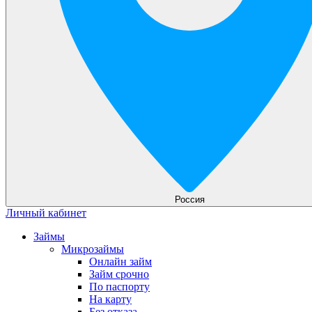
Россия
Личный кабинет
Займы
Микрозаймы
Онлайн займ
Займ срочно
По паспорту
На карту
Без отказа