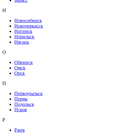
Миасс
Н
Новосибирск
Новочеркасск
Ногинск
Норильск
Нягань
О
Обнинск
Омск
Орск
П
Первоуральск
Пермь
Подольск
Псков
Р
Ржев