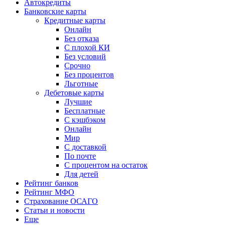
Автокредиты
Банковские карты
Кредитные карты
Онлайн
Без отказа
С плохой КИ
Без условий
Срочно
Без процентов
Льготные
Дебетовые карты
Лучшие
Бесплатные
С кэшбэком
Онлайн
Мир
С доставкой
По почте
С процентом на остаток
Для детей
Рейтинг банков
Рейтинг МФО
Страхование ОСАГО
Статьи и новости
Еще