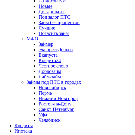
С плохой КИ
Новые
До зарплаты
Под залог ПТС
Займ без процентов
Лучшие
Погасить займ
МФО
Займер
ЭкспрессДеньги
Екапуста
Кредито24
Честное слово
Доброзайм
Лайм-займ
Займы под ПТС в городах
Новосибирск
Пермь
Нижний Новгород
Ростов-на-Дону
Санкт-Петербург
Уфа
Челябинск
Кредиты
Ипотека