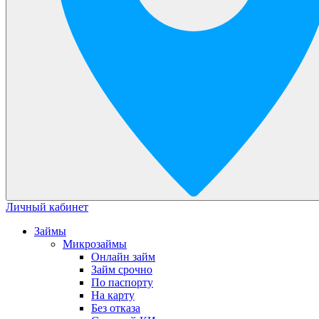
Личный кабинет
Займы
Микрозаймы
Онлайн займ
Займ срочно
По паспорту
На карту
Без отказа